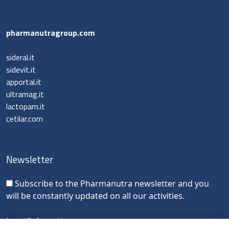
Cardiovascular Medicine
pharmanutragroup.com
Surgery and Transfusion Medicine
sideral.it
sidevit.it
Haematology
apportal.it
ultramag.it
Gastroenterology
lactopam.it
Inflammation
cetilar.com
Gynaecology and Obstetrics
Iron deficiency
Sports Medicine
Newsletter
Minerals and vitamins
Subscribe to the Pharmanutra newsletter and you
Nephrology
will be constantly updated on all our activities.
Muscles and joints
Oncology
Leggi l'informativa
News & Events