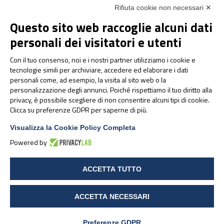
Internal Medicine, Geriatrics and Rheumatology
Rifiuta cookie non necessari ✕
LinkedIn
Instagram
Facebook
YouTube
Questo sito web raccoglie alcuni dati
Night-time rest
Nutrition and Metabolism
personali dei visitatori e utenti
Raw materials
Con il tuo consenso, noi e i nostri partner utilizziamo i cookie e
Orthopaedics and Traumatology
tecnologie simili per archiviare, accedere ed elaborare i dati
Sports nutrition
personali come, ad esempio, la visita al sito web o la
Paediatrics
personalizzazione degli annunci. Poiché rispettiamo il tuo diritto alla
privacy, è possibile scegliere di non consentire alcuni tipi di cookie.
Clicca su preferenze GDPR per saperne di più.
© 2025 PharmaNutra SpA - All rights reserved
Modifica preferenze Cookies
Visualizza la Cookie Policy Completa
Powered by
ACCETTA TUTTO
ACCETTA NECESSARI
Preferenze GDPR