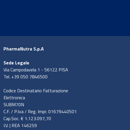
PharmaNutra S.p.A
Sede Legale
Via Campodavela 1 - 56122 PISA
Tel. +39 050 7846500
Codice Destinatario Fatturazione
Elettronica
SUBM70N
News & Eventi
C.F. / P.Iva / Reg. Impr. 01679440501
Cap.Soc. € 1.123.097,70
I.V. | REA 146259