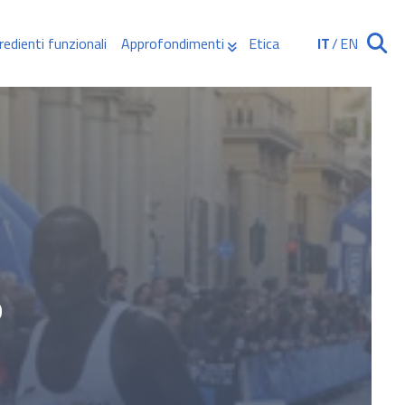
redienti funzionali
Approfondimenti
Etica
IT
/
EN
Ricerca
o