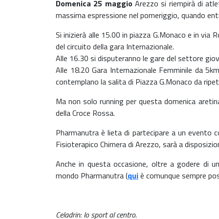
Domenica 25 maggio
Arezzo si riempirà di atle
massima espressione nel pomeriggio, quando entre
Si inizierà alle 15.00 in piazza G.Monaco e in via R
del circuito della gara Internazionale.
Alle 16.30 si disputeranno le gare del settore giov
Alle 18.20 Gara Internazionale Femminile da 5km
contemplano la salita di Piazza G.Monaco da ripete
Ma non solo running per questa domenica aretina. S
della Croce Rossa.
Pharmanutra è lieta di partecipare a un evento cos
Fisioterapico Chimera di Arezzo, sarà a disposizion
Anche in questa occasione, oltre a godere di u
mondo Pharmanutra (
qui
è comunque sempre possib
Celadrin: lo sport al centro.