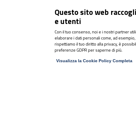
congresso sulla gestione
Questo sito web raccoglie
integrata dell’atleta d’élite
e utenti
Con il tuo consenso, noi e i nostri partner uti
elaborare i dati personali come, ad esempio, 
rispettiamo il tuo diritto alla privacy, è possib
preferenze GDPR per saperne di più.
Visualizza la Cookie Policy Completa
PharmaNutra S.p.A
Sede Legale
Via Campodavela 1 - 56122 PISA
Tel. +39 050 7846500
Codice Destinatario Fatturazione
Elettronica
SUBM70N