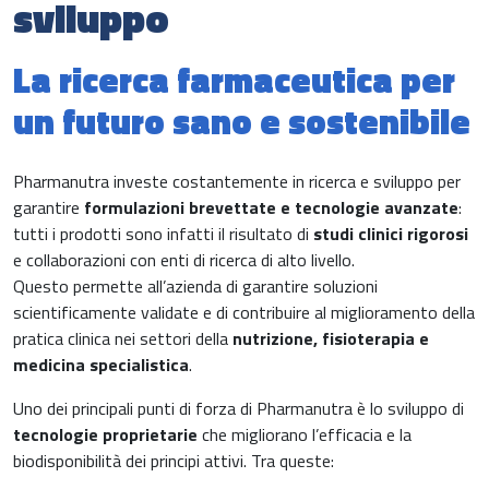
sviluppo
Gastroenterologia
Carenza di ferro
La ricerca farmaceutica per
Ginecologia e Ostetricia
un futuro sano e sostenibile
Infiammazioni
Medicina dello sport
Materie prime
Pharmanutra investe costantemente in ricerca e sviluppo per
Nefrologia
garantire
formulazioni brevettate e tecnologie avanzate
:
tutti i prodotti sono infatti il risultato di
studi clinici rigorosi
Minerali e vitamine
e collaborazioni con enti di ricerca di alto livello.
Oncologia
Questo permette all’azienda di garantire soluzioni
Muscoli e articolazioni
scientificamente validate e di contribuire al miglioramento della
Medicina Interna, Geriatria e Reumatologia
pratica clinica nei settori della
nutrizione, fisioterapia e
News & Eventi
medicina specialistica
.
Nutrizione e Metabolismo
Uno dei principali punti di forza di Pharmanutra è lo sviluppo di
Nutrizione sportiva
tecnologie proprietarie
che migliorano l’efficacia e la
Ortopedia e Traumatologia
biodisponibilità dei principi attivi. Tra queste:
Prodotti oftalmici