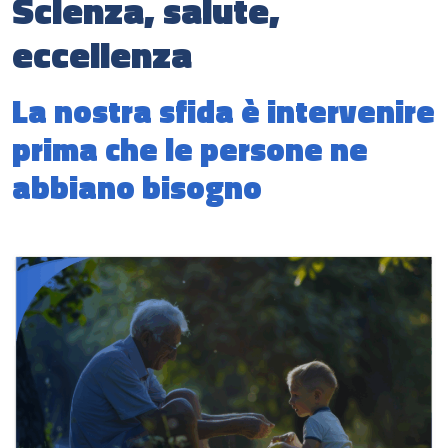
Scienza, salute,
eccellenza
La nostra sfida è intervenire
prima che le persone ne
abbiano bisogno