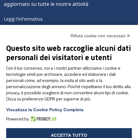
aggiornato su tutte le nostre attività
Leggi l'informativa
LinkedIn
Instagram
Facebook
YouTube
Rifiuta cookie non necessari ✕
Questo sito web raccoglie alcuni dati
personali dei visitatori e utenti
Con il tuo consenso, noi e i nostri partner utilizziamo i cookie e
tecnologie simili per archiviare, accedere ed elaborare i dati
personali come, ad esempio, la visita al sito web o la
personalizzazione degli annunci. Poiché rispettiamo il tuo diritto alla
privacy, è possibile scegliere di non consentire alcuni tipi di cookie.
© 2025 PharmaNutra SpA - Tutti i diritti riservati
Clicca su preferenze GDPR per saperne di più.
Modifica preferenze Cookies
Visualizza la Cookie Policy Completa
Powered by
ACCETTA TUTTO