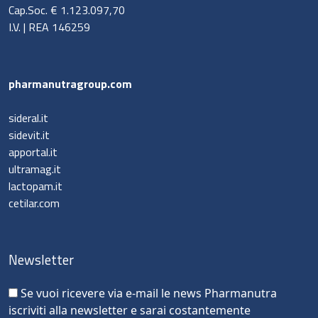
Cap.Soc. € 1.123.097,70
I.V. | REA 146259
pharmanutragroup.com
sideral.it
sidevit.it
apportal.it
ultramag.it
lactopam.it
cetilar.com
Newsletter
Se vuoi ricevere via e-mail le news Pharmanutra
iscriviti alla newsletter e sarai costantemente