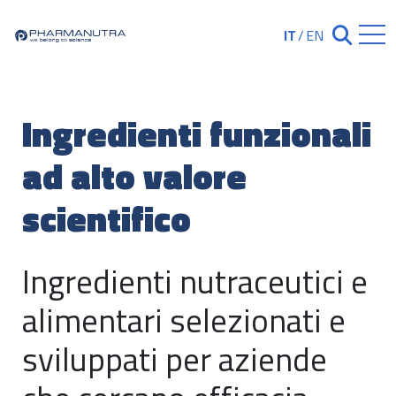
Skip
to
IT
/
EN
Chiudi ricerc
content
Ingredienti funzionali
ad alto valore
scientifico
Ingredienti nutraceutici e
alimentari selezionati e
sviluppati per aziende