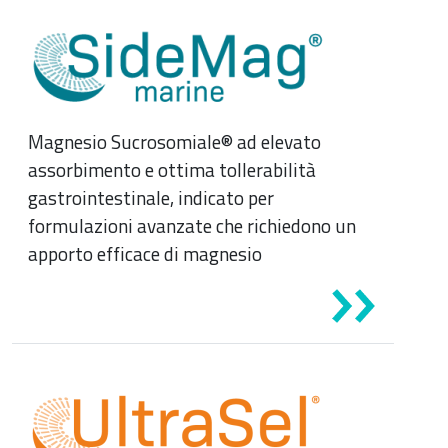
Magnesio Sucrosomiale® ad elevato
assorbimento e ottima tollerabilità
gastrointestinale, indicato per
News & Eventi
formulazioni avanzate che richiedono un
apporto efficace di magnesio
Medicina cardiovascolare
Chirurgia e Medicina Trasfusionale
Ematologia