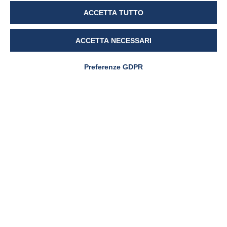
ACCETTA TUTTO
ACCETTA NECESSARI
Preferenze GDPR
PharmaNutra S.p.A
Sede Legale
Via Campodavela 1 - 56122 PISA
Tel. +39 050 7846500
Codice Destinatario Fatturazione
Elettronica
SUBM70N
C.F. / P.Iva / Reg. Impr. 01679440501
Cap.Soc. € 1.123.097,70
I.V. | REA 146259