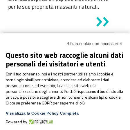
per le sue proprietà rilassanti naturali.
Rifiuta cookie non necessari ✕
Questo sito web raccoglie alcuni dati
personali dei visitatori e utenti
Con il tuo consenso, noi e i nostri partner utilizziamo i cookie e
tecnologie simili per archiviare, accedere ed elaborare i dati
Oli algali OmegaVie®, ottenuti da
personali come, ad esempio, la visita al sito web o la
personalizzazione degli annunci. Poiché rispettiamo il tuo diritto alla
microalghe, fonte 100% naturale di
privacy, è possibile scegliere di non consentire alcuni tipi di cookie.
Omega-3 EPA e DHA, indicati per
Clicca su preferenze GDPR per saperne di più.
formulazioni sostenibili e di origine
Visualizza la Cookie Policy Completa
vegetale
Powered by