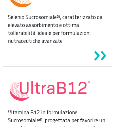
Gastroenterologia
Selenio Sucrosomiale®, caratterizzato da
Carenza di ferro
elevato assorbimento e ottima
Ginecologia e Ostetricia
tollerabilità, ideale per formulazioni
Infiammazioni
nutraceutiche avanzate
Medicina dello sport
Materie prime
Nefrologia
Minerali e vitamine
Oncologia
Muscoli e articolazioni
Medicina Interna, Geriatria e Reumatologia
News & Eventi
Nutrizione e Metabolismo
Vitamina B12 in formulazione
Nutrizione sportiva
Ortopedia e Traumatologia
Sucrosomiale®, progettata per favorire un
Prodotti oftalmici