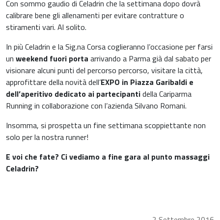
Pediatria
Con sommo gaudio di Celadrin che la settimana dopo dovrà
Riposo notturno
calibrare bene gli allenamenti per evitare contratture o
stiramenti vari. Al solito.
In più Celadrin e la Sig.na Corsa coglieranno l’occasione per farsi
un
weekend fuori porta
arrivando a Parma già dal sabato per
visionare alcuni punti del percorso percorso, visitare la città,
approfittare della novità dell’
EXPO in Piazza Garibaldi e
dell’aperitivo dedicato ai partecipanti
della Cariparma
Running in collaborazione con l’azienda Silvano Romani.
Insomma, si prospetta un fine settimana scoppiettante non
solo per la nostra runner!
E voi che fate? Ci vediamo a fine gara al punto massaggi
Celadrin?
2 Settembre 2016