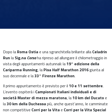
News & Eventi
Dopo la
Roma Ostia
e una sgranchitella brillante alla
Celadrin
Run
la
Sig.na
Corsa
ha ripreso ad allungare il chilometraggio in
vista degli appuntamenti autunnali: la
19° edizione della
Cariparma Running
, la
Pisa Half Marathon 2016
giunta al
suo decennale e la
33° Firenze Marathon
.
Medicina cardiovascolare
Il primo appuntamento è previsto per il
10 e 11 settembre
.
Chirurgia e Medicina Trasfusionale
L’evento ospiterà i
Campionati Italiani individuali e di
società Master di mezza maratona
, la
10 km del Ducato
e
la
30 km della Duchessa
più, anche quest’anno, le camminate
Ematologia
non competitive
Corri per la Vita
e
Corri per la Vita Special