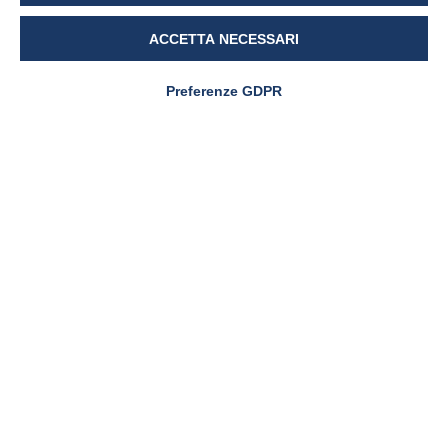
ACCETTA NECESSARI
Preferenze GDPR
Pharmanutra al CPHI
Worldwide 2025: un
appuntamento che parla di
futuro
PharmaNutra S.p.A
Sede Legale
Via Campodavela 1 - 56122 PISA
Tel. +39 050 7846500