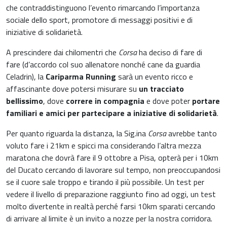
che contraddistinguono l’evento rimarcando l’importanza
Gastroenterologia
sociale dello sport, promotore di messaggi positivi e di
Carenza di ferro
iniziative di solidarietà.
Ginecologia e Ostetricia
A prescindere dai chilomentri che
Corsa
ha deciso di fare di
Infiammazioni
fare (d’accordo col suo allenatore nonché cane da guardia
Medicina dello sport
Celadrin), la
Cariparma Running
sarà un evento ricco e
Materie prime
affascinante dove potersi misurare su
un tracciato
Nefrologia
bellissimo
, dove
correre in compagnia
e dove poter
portare
Minerali e vitamine
familiari e amici per partecipare a iniziative di solidarietà
.
Oncologia
Per quanto riguarda la distanza, la Sig.ina
Corsa
avrebbe tanto
Muscoli e articolazioni
voluto fare i 21km e spicci ma considerando l’altra mezza
Medicina Interna, Geriatria e Reumatologia
maratona che dovrà fare il 9 ottobre a Pisa, opterà per i 10km
News & Eventi
del Ducato cercando di lavorare sul tempo, non preoccupandosi
Nutrizione e Metabolismo
se il cuore sale troppo e tirando il più possibile. Un test per
Nutrizione sportiva
vedere il livello di preparazione raggiunto fino ad oggi, un test
Ortopedia e Traumatologia
molto divertente in realtà perché farsi 10km sparati cercando
Prodotti oftalmici
di arrivare al limite è un invito a nozze per la nostra corridora.