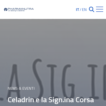
Skip
to
IT
/
EN
Chiudi ricerc
content
NEWS & EVENTI
Celadrin e la Sign.ina Corsa