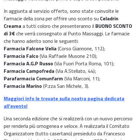
Infiammazioni
Medicina dello sport
In aggiunta al servizio offerto, sono state coinvolte le
farmacie della zona per offrire uno sconto su
Celadrin
Materie prime
Creama
a tutti coloro che presenteranno il
BUONO SCONTO
Nefrologia
di 3€
che verrà consegnato al Punto Massaggi. Le farmacie
Minerali e vitamine
che hanno aderito sono le seguenti:
Oncologia
Farmacia Falcone Velia
(Corso Giannone, 112);
Muscoli e articolazioni
Farmacia Falco
(Via Raffaele Musone 210);
Medicina Interna, Geriatria e Reumatologia
Farmacia A.G.P Russo
(Via Fuori Porta Roma, 101);
News & Eventi
Farmacia Campofreda
(Via A.Stellato, 44);
Nutrizione e Metabolismo
Parafarmacia Comunfarm
(Via Marconi, 11);
Farmacia Marino
(P.zza San Michele, 3).
Nutrizione sportiva
Ortopedia e Traumatologia
Maggiori info le trovate sulla nostra pagina dedicata
Prodotti oftalmici
all’evento!
Pediatria
Una seconda edizione che si realizzerà con un nuovo percorso
Riposo notturno
per renderla più omogenea e veloce. A realizzarla il Comitato
Organizzatore (tutto casertano) presieduto da Francesco