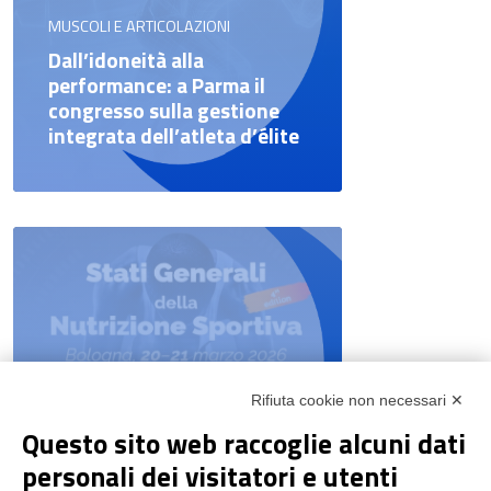
MUSCOLI E ARTICOLAZIONI
Dall’idoneità alla
performance: a Parma il
congresso sulla gestione
integrata dell’atleta d’élite
Rifiuta cookie non necessari ✕
NEWS & EVENTI
Questo sito web raccoglie alcuni dati
Pharmanutra agli Stati
personali dei visitatori e utenti
Generali della Nutrizione