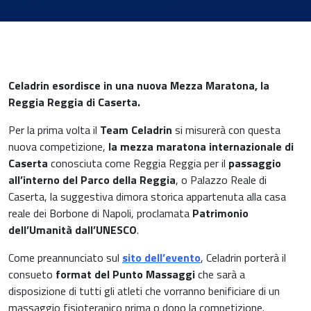
News & Eventi
Celadrin esordisce in una nuova Mezza Maratona, la
Reggia Reggia di Caserta.
Per la prima volta il
Team Celadrin
si misurerà con questa
nuova competizione,
la mezza maratona internazionale di
Medicina cardiovascolare
Caserta
conosciuta come Reggia Reggia per il
passaggio
all’interno del Parco della Reggia
, o Palazzo Reale di
Chirurgia e Medicina Trasfusionale
Caserta, la suggestiva dimora storica appartenuta alla casa
reale dei Borbone di Napoli, proclamata
Patrimonio
Ematologia
dell’Umanità dall’UNESCO
.
Come preannunciato sul
sito dell’evento
, Celadrin porterà il
Gastroenterologia
consueto
format del Punto Massaggi
che sarà a
Carenza di ferro
disposizione di tutti gli atleti che vorranno benificiare di un
Ginecologia e Ostetricia
massaggio fisioterapico prima o dopo la competizione.