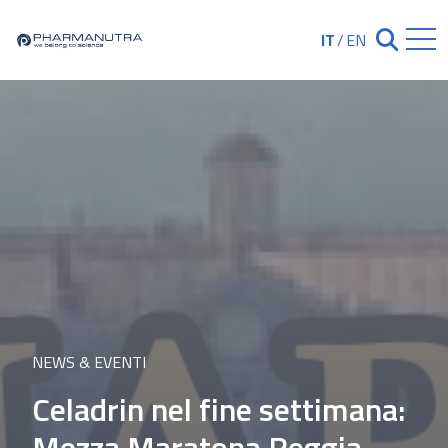
Skip
to
IT
/
EN
Chiudi ricerc
content
NEWS & EVENTI
Celadrin nel fine settimana:
Mezza Maratona Reggia