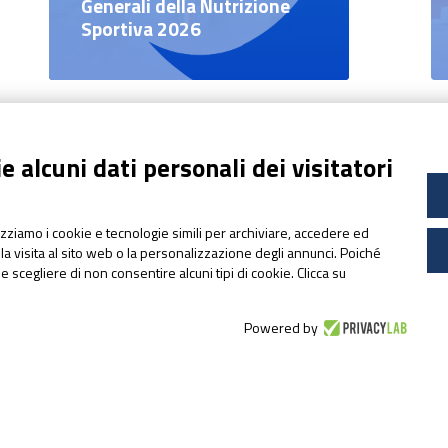
Generali della Nutrizione
Sportiva 2026
 alcuni dati personali dei visitatori
N
pharmanutragroup.com
lizziamo i cookie e tecnologie simili per archiviare, accedere ed
la visita al sito web o la personalizzazione degli annunci. Poiché
sideral.it
ile scegliere di non consentire alcuni tipi di cookie. Clicca su
sidevit.it
Ph
apportal.it
co
Powered by
ultramag.it
at
lactopam.it
Le
cetilar.com
L