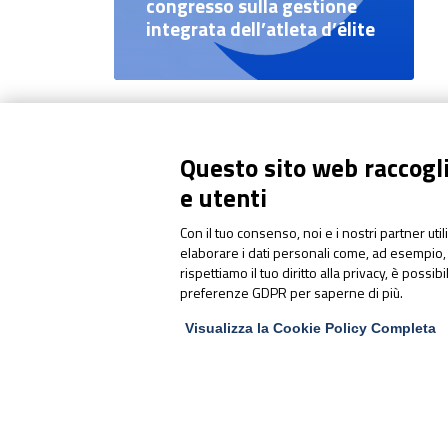
congresso sulla gestione
integrata dell’atleta d’élite
Questo sito web raccoglie
e utenti
PharmaNutra S.p.A
Con il tuo consenso, noi e i nostri partner uti
elaborare i dati personali come, ad esempio, 
Sede Legale
rispettiamo il tuo diritto alla privacy, è possib
Via Campodavela 1 - 56122 PISA
preferenze GDPR per saperne di più.
Tel. +39 050 7846500
Visualizza la Cookie Policy Completa
Codice Destinatario Fatturazione
Elettronica
SUBM70N
C.F. / P.Iva / Reg. Impr. 01679440501