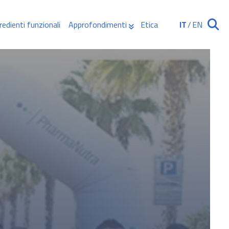
redienti funzionali
Approfondimenti
Etica
IT
/
EN
Ricerca