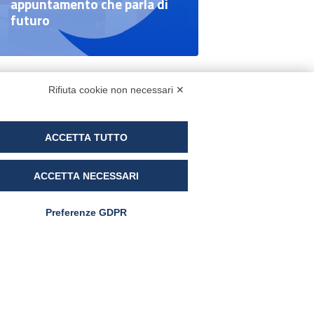
appuntamento che parla di
futuro
Rifiuta cookie non necessari ✕
ACCETTA TUTTO
ewsletter
ACCETTA NECESSARI
Se vuoi ricevere via e-mail le news
armanutra iscriviti alla newsletter e sarai
Preferenze GDPR
stantemente aggiornato su tutte le nostre
tività
ggi l'informativa
inkedIn
Instagram
Facebook
YouTube