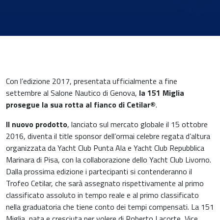
News & Eventi
Con l’edizione 2017, presentata ufficialmente a fine
settembre al Salone Nautico di Genova,
la 151 Miglia
prosegue la sua rotta al fianco di Cetilar®
.
Il nuovo prodotto
, lanciato sul mercato globale il 15 ottobre
Medicina cardiovascolare
2016, diventa il title sponsor dell’ormai celebre regata d’altura
organizzata da Yacht Club Punta Ala e Yacht Club Repubblica
Chirurgia e Medicina Trasfusionale
Marinara di Pisa, con la collaborazione dello Yacht Club Livorno.
Dalla prossima edizione i partecipanti si contenderanno il
Ematologia
Trofeo Cetilar, che sarà assegnato rispettivamente al primo
classificato assoluto in tempo reale e al primo classificato
nella graduatoria che tiene conto dei tempi compensati. La 151
Gastroenterologia
Miglia, nata e cresciuta per volere di Roberto Lacorte, Vice