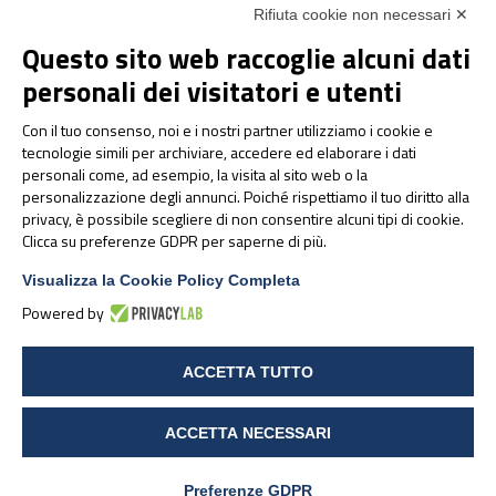
Rifiuta cookie non necessari ✕
Questo sito web raccoglie alcuni dati
NEWS & EVENTI
personali dei visitatori e utenti
Pharmanutra agli Stati
Con il tuo consenso, noi e i nostri partner utilizziamo i cookie e
Generali della Nutrizione
tecnologie simili per archiviare, accedere ed elaborare i dati
Sportiva 2026
personali come, ad esempio, la visita al sito web o la
personalizzazione degli annunci. Poiché rispettiamo il tuo diritto alla
privacy, è possibile scegliere di non consentire alcuni tipi di cookie.
Clicca su preferenze GDPR per saperne di più.
Visualizza la Cookie Policy Completa
Powered by
ACCETTA TUTTO
ACCETTA NECESSARI
Pharmanutra al CPHI
Worldwide 2025: un
Preferenze GDPR