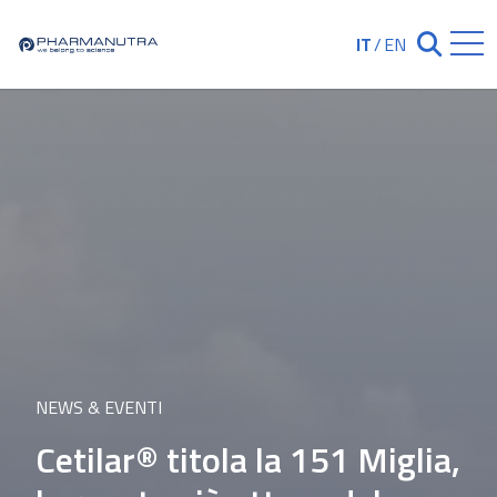
Skip
to
IT
/
EN
Chiudi ricerc
content
NEWS & EVENTI
Cetilar® titola la 151 Miglia,