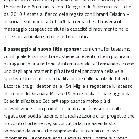
Carenza di ferro
Presidente e Amministratore Delegato di Pharmanutra – che
Ginecologia e Ostetricia
dal 2010 è stata al fianco della regata con il brand Celadrin –
Infiammazioni
associa il suo nome a Cetilar®, la crema che attraverso il
Medicina dello sport
massaggio terapeutico aiuta la capacità di movimento nelle
Materie prime
affezioni articolari su base osteoartritica.
Nefrologia
Il passaggio al nuovo title sponsor
conferma l’entusiasmo
Minerali e vitamine
con il quale Pharmanutra sostiene un evento che in pochi anni
Oncologia
ha raggiunto una notorietà internazionale, affermandosi come
Muscoli e articolazioni
uno degli appuntamenti più attesi nel panorama della vela
Medicina Interna, Geriatria e Reumatologia
sportiva. Una conferma ribadita anche dalle parole di Roberto
News & Eventi
Lacorte, tra gli ideatori della 151 Miglia e regatante lui stesso
Nutrizione e Metabolismo
al timone del Vismara Mills 62RC SuperNikka: “il passaggio da
Nutrizione sportiva
Celadrin all’attuale Cetilar® rappresenta molto più di
Ortopedia e Traumatologia
un’evoluzione di un prodotto che da anni è associato alla
regata con soddisfazione, è la realizzazione di un progetto che
Prodotti oftalmici
ho voluto fortemente, su cui tutta la mia azienda sta
Pediatria
lavorando da anni e che rappresenta un cambio di passo
Riposo notturno
importante. Di conseguenza, Cetilar® darà il nome al trofeo