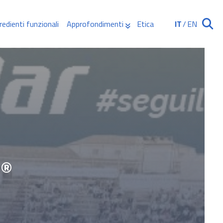
redienti funzionali
Approfondimenti
Etica
IT
/
EN
Ricerca
r®