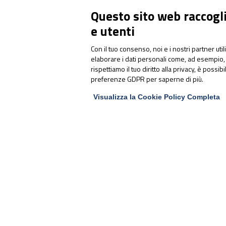
congresso sulla gestione
Questo sito web raccoglie
integrata dell’atleta d’élite
e utenti
Con il tuo consenso, noi e i nostri partner uti
elaborare i dati personali come, ad esempio, 
rispettiamo il tuo diritto alla privacy, è possib
preferenze GDPR per saperne di più.
Visualizza la Cookie Policy Completa
PharmaNutra S.p.A
Sede Legale
Via Campodavela 1 - 56122 PISA
Tel. +39 050 7846500
Codice Destinatario Fatturazione
Elettronica
SUBM70N
C.F. / P.Iva / Reg. Impr. 01679440501