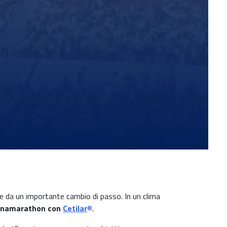
e da un importante cambio di passo. In un clima
eronamarathon con
Cetila
r
®
.