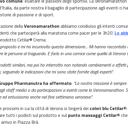
tivo comune
: esaltare le passioni degli sportivi. La Veronamaratho
talia, da parte nostra il bagaglio di partecipazione agli eventi ci 
storie di passione e di sport.
zazione della
Veronamarathon
abbiamo condiviso gli intenti comun
denti che parteciperà alla maratona come pacer per le 3h20’.
Lo abb
 prodotto Cetilar® Crema:
proposto e mi ha incuriosito questa dimensione… Mi hanno raccontato cose
e le persone al traguardo. E farlo in una cornice come quella di Verona 
rodotti similari, ma poi ho interrotto non notando cambiamenti o effetti p
 seguendo le indicazioni che mi sono state fornite dagli esperti”
.
l Gruppo Pharmanutra ha affermato
:
“
La nostra missione è sempre s
dagli staff medici o da partecipazioni a eventi come la Veronamarathon. 
e ed entusiasmo anche nel fine settimana veronese”.
rossimi in cui la città di Verona si tingerà dei
colori blu Cetilar®
re tutti i podisti sul prodotto e sul
punto massaggi Cetilar®
che 
arrivo in Piazza Brà.