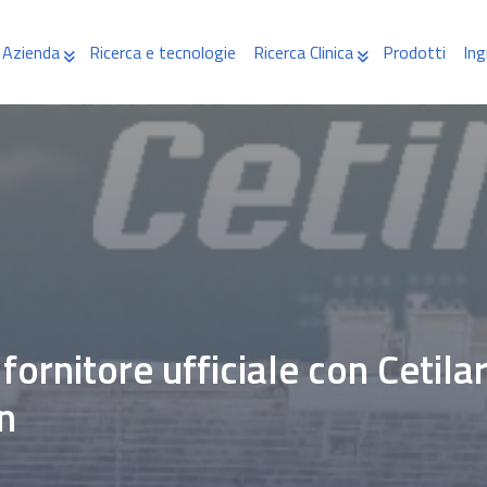
Azienda
Ricerca e tecnologie
Ricerca Clinica
Prodotti
Ing
ornitore ufficiale con Cetila
n