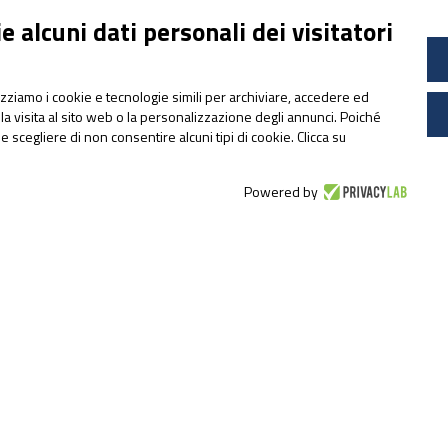
Generali della Nutrizione
 alcuni dati personali dei visitatori
Sportiva 2026
lizziamo i cookie e tecnologie simili per archiviare, accedere ed
la visita al sito web o la personalizzazione degli annunci. Poiché
ile scegliere di non consentire alcuni tipi di cookie. Clicca su
Powered by
N
pharmanutragroup.com
sideral.it
sidevit.it
Ph
apportal.it
co
ultramag.it
at
lactopam.it
Le
cetilar.com
L