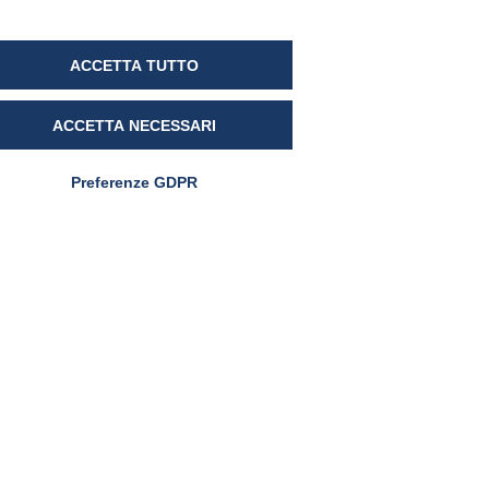
appuntamento che parla di
futuro
ACCETTA TUTTO
ACCETTA NECESSARI
Preferenze GDPR
ewsletter
Se vuoi ricevere via e-mail le news
armanutra iscriviti alla newsletter e sarai
stantemente aggiornato su tutte le nostre
tività
ggi l'informativa
inkedIn
Instagram
Facebook
YouTube