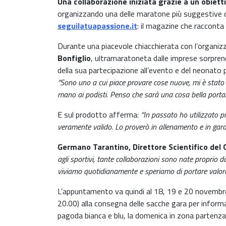
Una collaborazione iniziata grazie a un obiet
organizzando una delle maratone più suggestive d’I
seguilatuapassione.it
: il magazine che racconta 
Durante una piacevole chiacchierata con l’organiz
Bonfiglio
, ultramaratoneta dalle imprese sorpren
della sua partecipazione all’evento e del neonato
“Sono uno a cui piace provare cose nuove, mi è stato 
mano ai podisti. Penso che sarà una cosa bella portar
E sul prodotto afferma:
“In passato ho utilizzato p
veramente valido. Lo proverò in allenamento e in gara,
Germano Tarantino, Direttore Scientifico de
agli sportivi, tante collaborazioni sono nate proprio 
viviamo quotidianamente e speriamo di portare valor
L’appuntamento va quindi al 18, 19 e 20 novembre p
20.00) alla consegna delle sacche gara per informa
pagoda bianca e blu, la domenica in zona partenza 