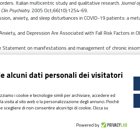
orders. Italian multicentric study and qualitative research.
Journal o
J Clin Psychiatry
. 2005 Oct;66(10):1254-69.
ession, anxiety, and sleep disturbances in COVID-19 patients: a met
, Anxiety, and Depression Are Associated with Fall Risk Factors in
 Statement on manifestations and management of chronic insomn
um supplementation on primary insomnia in elderly: A double-blind pl
 alcuni dati personali dei visitatori
lizziamo i cookie e tecnologie simili per archiviare, accedere ed
la visita al sito web o la personalizzazione degli annunci. Poiché
ile scegliere di non consentire alcuni tipi di cookie. Clicca su
Powered by