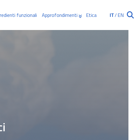
redienti funzionali
Approfondimenti
Etica
IT
/
EN
Ricerca
ci