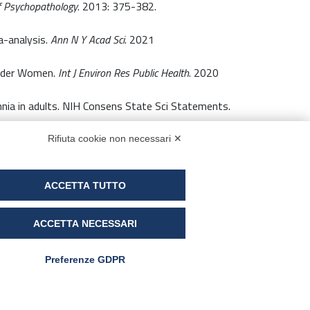
f Psychopathology
. 2013: 375-382.
a-analysis.
Ann N Y Acad Sci
. 2021
 Older Women.
Int J Environ Res Public Health
. 2020
ia in adults. NIH Consens State Sci Statements.
acebo-controlled clinical trial
.
J Res Med Sci.
Rifiuta cookie non necessari ✕
ACCETTA TUTTO
ACCETTA NECESSARI
6 Ottobre 2021
Preferenze GDPR