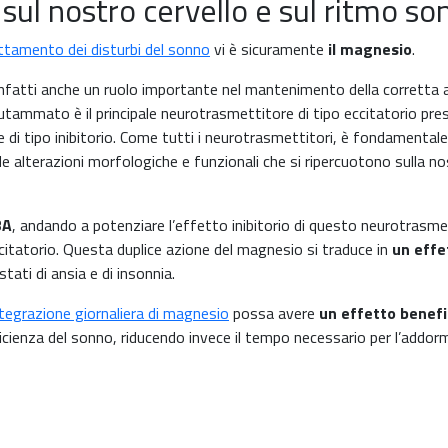
sul nostro cervello e sul ritmo so
ttamento dei disturbi del sonno
vi è sicuramente
il magnesio
.
 infatti anche un ruolo importante nel mantenimento della corretta att
lutammato è il principale neurotrasmettitore di tipo eccitatorio pr
e di tipo inibitorio. Come tutti i neurotrasmettitori, è fondamentale
de alterazioni morfologiche e funzionali che si ripercuotono sulla n
BA
, andando a potenziare l’effetto inibitorio di questo neurotrasme
citatorio. Questa duplice azione del magnesio si traduce in
un effe
i stati di ansia e di insonnia.
ntegrazione giornaliera di magnesio
possa avere
un effetto benefi
icienza del sonno, riducendo invece il tempo necessario per l’add