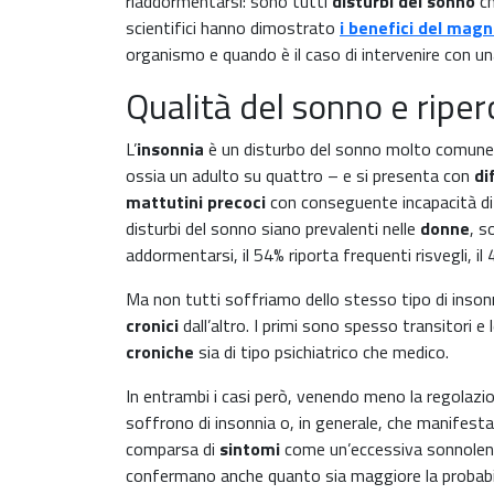
riaddormentarsi: sono tutti
disturbi del sonno
ch
scientifici hanno dimostrato
i benefici del magn
organismo e quando è il caso di intervenire con u
Qualità del sonno e riper
L’
insonnia
è un disturbo del sonno molto comune – i
ossia un adulto su quattro – e si presenta con
di
mattutini precoci
con conseguente incapacità di
disturbi del sonno siano prevalenti nelle
donne
, s
addormentarsi, il 54% riporta frequenti risvegli, il
Ma non tutti soffriamo dello stesso tipo di inso
cronici
dall’altro. I primi sono spesso transitori e 
croniche
sia di tipo psichiatrico che medico.
In entrambi i casi però, venendo meno la regolazione
soffrono di insonnia o, in generale, che manifesta
comparsa di
sintomi
come un’eccessiva sonnolenza d
confermano anche quanto sia maggiore la probabilit