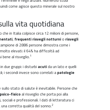
femminile e negli anziani. Numerosi studi
quindi come agisce questo minerale sul nostro
ulla vita quotidiana
he in Italia colpisce circa 12 milioni di persone,
mentati
,
frequenti risvegli notturni
o
risvegli
n campione di 2886 persone dimostra come i
a molto elevati: il 64% ha difficoltà ad
1
i bene al risveglio.
n due gruppi: i disturbi
acuti
da un lato e quelli
i
; i secondi invece sono correlati a
patologie
e sullo stato di salute è inevitabile. Persone che
psico-fisico
al risveglio che porta poi alla
ociali e professionali. I dati di letteratura ci
2
 una corretta qualità del sonno.