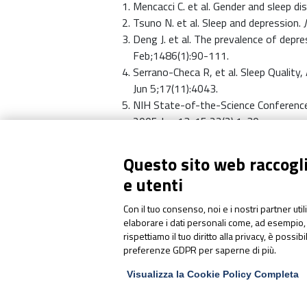
Mencacci C. et al. Gender and sleep dis
Tsuno N. et al. Sleep and depression.
Deng J. et al. The prevalence of depr
Feb;1486(1):90-111.
Serrano-Checa R, et al. Sleep Quality
Jun 5;17(11):4043.
NIH State-of-the-Science Conference
2005 Jun 13-15;22(2):1-30.
Abbasi B, et al. The effect of magnesi
2012 Dec;17(12):1161-9.
Questo sito web raccoglie
e utenti
Con il tuo consenso, noi e i nostri partner uti
elaborare i dati personali come, ad esempio, 
rispettiamo il tuo diritto alla privacy, è possib
preferenze GDPR per saperne di più.
Visualizza la Cookie Policy Completa
Articoli correlati: