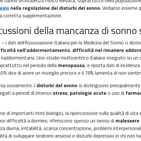
e hanno un’incidenza molto elevata, soprattutto nella popolazione 
esio
nella regolazione dei disturbi del sonno
. Vediamo insieme 
na corretta supplementazione.
cussioni della mancanza di sonno s
 dati dell’Associazione Italiana per la Medicina del Sonno ci dicono c
fficoltà nell’addormentamento
,
difficoltà nel rimanere addor
 riaddormentarsi. Uno studio multicentrico italiano eseguito su u
oprattutto nel periodo della
menopausa
, e riporta dati di incidenz
 45% dice di avere un risveglio precoce e il 78% lamenta di non sentirs
nnia ovviamente. I
disturbi del sonno
si distinguono principalmente i
legati a periodi di intenso
stress
,
patologie
acute
o uso di
farmac
 di importanti ritmi biologici, la ripercussione sulla qualità di vita 
no difficoltà a dormire, riferiscono spesso un senso di
malessere 
iurna, irritabilità, scarsa concentrazione, problemi interpersonali, s
à di sviluppare sindromi ansiose e disturbi depressivi in chi non ha