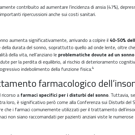
amente contribuito ad aumentare l’incidenza di ansia (47%), depres
importanti ripercussioni anche sui costi sanitari.
 sonno aumenta significativamente, arrivando a colpire il
40-50% dell
 della durata del sonno, soprattutto quello ad onde lente, oltre che
ità della vita, nell’anziano le
problematiche dovute ad un sonno
te per la perdita di equilibrio, al rischio di deterioramento cognit
4
rogressivo indebolimento della funzione fisica.
attamento farmacologico dell’inso
l ricorso a
farmaci specifici per i disturbi del sonno
. Tuttavia, s
tra loro, è significativo però come alla Conferenza sui Disturbi del
re che i farmaci comunemente utilizzati per il trattamento dell’inson
maci non siano raccomandati per pazienti anziani viste le numerose 