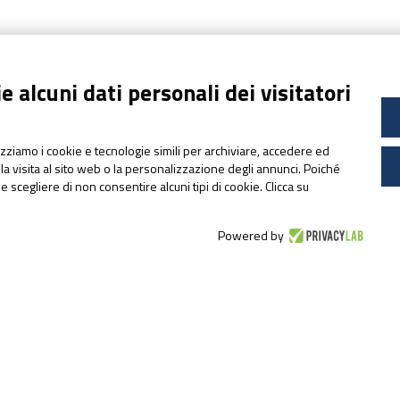
 alcuni dati personali dei visitatori
N
pharmanutragroup.com
lizziamo i cookie e tecnologie simili per archiviare, accedere ed
sideral.it
la visita al sito web o la personalizzazione degli annunci. Poiché
sidevit.it
Ph
ile scegliere di non consentire alcuni tipi di cookie. Clicca su
apportal.it
co
ultramag.it
at
Powered by
lactopam.it
Le
cetilar.com
L