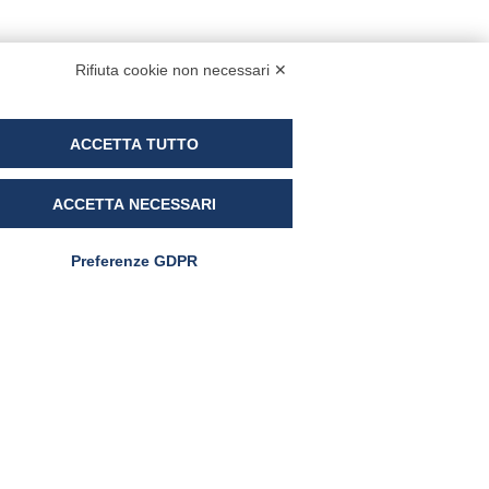
Rifiuta cookie non necessari ✕
ewsletter
ACCETTA TUTTO
Se vuoi ricevere via e-mail le news
ACCETTA NECESSARI
armanutra iscriviti alla newsletter e sarai
stantemente aggiornato su tutte le nostre
Preferenze GDPR
tività
ggi l'informativa
inkedIn
Instagram
Facebook
YouTube