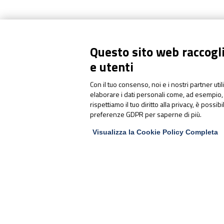
Questo sito web raccoglie
e utenti
PharmaNutra S.p.A
Con il tuo consenso, noi e i nostri partner uti
Sede Legale
elaborare i dati personali come, ad esempio, 
Via Campodavela 1 - 56122 PISA
rispettiamo il tuo diritto alla privacy, è possib
Tel. +39 050 7846500
preferenze GDPR per saperne di più.
Visualizza la Cookie Policy Completa
Codice Destinatario Fatturazione
Elettronica
SUBM70N
C.F. / P.Iva / Reg. Impr. 01679440501
Cap.Soc. € 1.123.097,70
I.V. | REA 146259