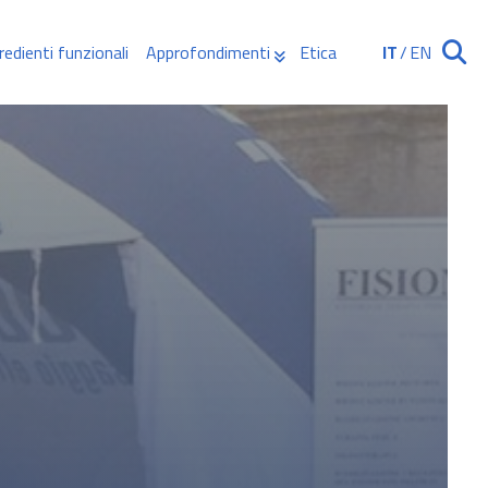
redienti funzionali
Approfondimenti
Etica
IT
/
EN
Ricerca