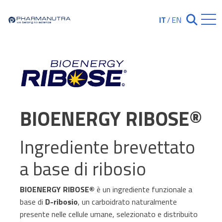
Skip
to
IT
/
EN
Chiudi ricerc
content
BIOENERGY RIBOSE®
Ingrediente brevettato
a base di ribosio
BIOENERGY RIBOSE®
è un ingrediente funzionale a
base di
D-ribosio
, un carboidrato naturalmente
presente nelle cellule umane, selezionato e distribuito