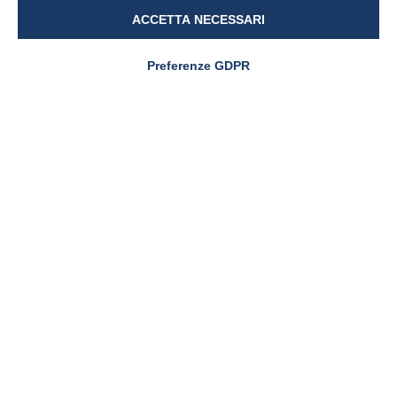
ACCETTA NECESSARI
Codice Destinatario Fatturazione
Elettronica
Preferenze GDPR
SUBM70N
C.F. / P.Iva / Reg. Impr. 01679440501
Cap.Soc. € 1.123.097,70
I.V. | REA 146259
pharmanutragroup.com
sideral.it
sidevit.it
apportal.it
ultramag.it
lactopam.it
cetilar.com