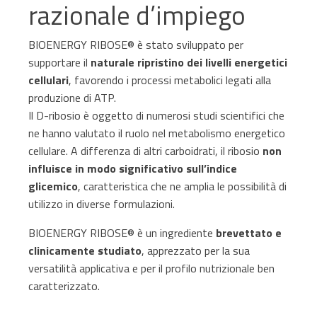
razionale d’impiego
Gastroenterologia
Carenza di ferro
BIOENERGY RIBOSE® è stato sviluppato per
Ginecologia e Ostetricia
supportare il
naturale ripristino dei livelli energetici
Infiammazioni
cellulari
, favorendo i processi metabolici legati alla
Medicina dello sport
produzione di ATP.
Materie prime
Il D-ribosio è oggetto di numerosi studi scientifici che
Nefrologia
ne hanno valutato il ruolo nel metabolismo energetico
Minerali e vitamine
cellulare. A differenza di altri carboidrati, il ribosio
non
Oncologia
influisce in modo significativo sull’indice
Muscoli e articolazioni
glicemico
, caratteristica che ne amplia le possibilità di
Medicina Interna, Geriatria e Reumatologia
utilizzo in diverse formulazioni.
News & Eventi
BIOENERGY RIBOSE® è un ingrediente
brevettato e
Nutrizione e Metabolismo
clinicamente studiato
, apprezzato per la sua
Nutrizione sportiva
versatilità applicativa e per il profilo nutrizionale ben
Ortopedia e Traumatologia
caratterizzato.
Prodotti oftalmici
Pediatria