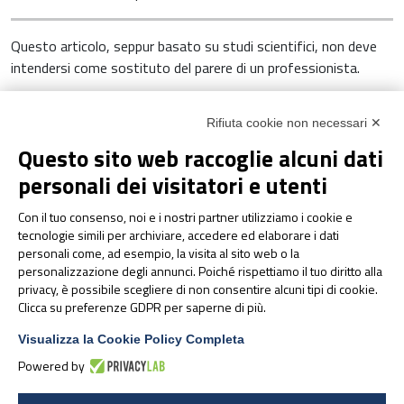
Questo articolo, seppur basato su studi scientifici, non deve
intendersi come sostituto del parere di un professionista.
Mal di orecchie bambini
Rifiuta cookie non necessari ✕
* Junia Pharma è un marchio di proprietà di PharmaNutra S.p.A. Nel
Questo sito web raccoglie alcuni dati
2024 si compie la fusione per incorporazione dell’azienda
personali dei visitatori e utenti
controllata Junia Pharma S.r.l. in PharmaNutra S.p.A. – a decorrere
da tale data quindi tutti i prodotti distribuiti dall’azienda resteranno
Con il tuo consenso, noi e i nostri partner utilizziamo i cookie e
in commercio con una variazione di brand, passando ufficialmente
tecnologie simili per archiviare, accedere ed elaborare i dati
a marchio PharmaNutra.
personali come, ad esempio, la visita al sito web o la
personalizzazione degli annunci. Poiché rispettiamo il tuo diritto alla
privacy, è possibile scegliere di non consentire alcuni tipi di cookie.
Clicca su preferenze GDPR per saperne di più.
13 Ottobre 2021
Visualizza la Cookie Policy Completa
Powered by