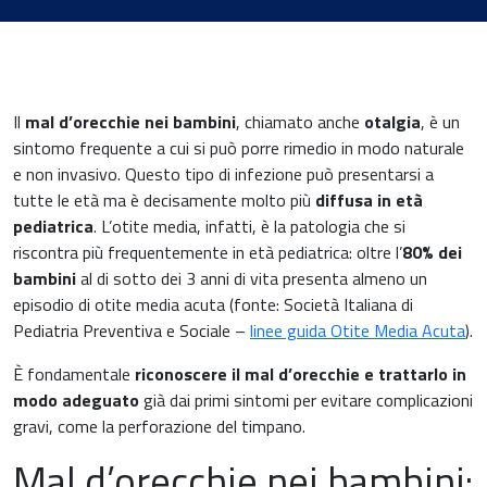
Il
mal d’orecchie nei bambini
, chiamato anche
otalgia
, è un
sintomo frequente a cui si può porre rimedio in modo naturale
e non invasivo. Questo tipo di infezione può presentarsi a
tutte le età ma è decisamente molto più
diffusa in età
News & Eventi
pediatrica
. L’otite media, infatti, è la patologia che si
riscontra più frequentemente in età pediatrica: oltre l’
80% dei
bambini
al di sotto dei 3 anni di vita presenta almeno un
episodio di otite media acuta (fonte: Società Italiana di
Pediatria Preventiva e Sociale –
linee guida Otite Media Acuta
).
Medicina cardiovascolare
È fondamentale
riconoscere il mal d’orecchie e trattarlo in
modo adeguato
già dai primi sintomi per evitare complicazioni
Chirurgia e Medicina Trasfusionale
gravi, come la perforazione del timpano.
Mal d’orecchie nei bambini:
Ematologia