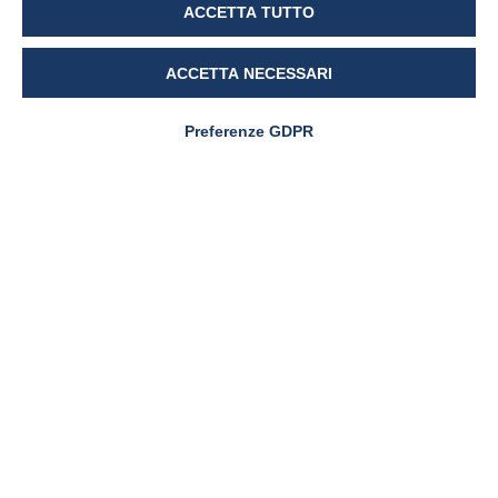
Articoli correlati:
ACCETTA TUTTO
ACCETTA NECESSARI
Preferenze GDPR
INFIAMMAZIONI
Mal di gola nei bambini:
protezione delle mucose e
prevenzione nei mesi freddi