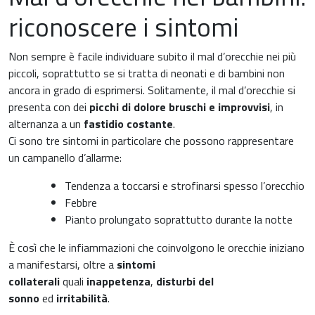
riconoscere i sintomi
Gastroenterologia
Carenza di ferro
Non sempre è facile individuare subito il mal d’orecchie nei più
Ginecologia e Ostetricia
piccoli, soprattutto se si tratta di neonati e di bambini non
Infiammazioni
ancora in grado di esprimersi. Solitamente, il mal d’orecchie si
Medicina dello sport
presenta con dei
picchi di dolore bruschi e improvvisi
, in
Materie prime
alternanza a un
fastidio costante
.
Nefrologia
Ci sono tre sintomi in particolare che possono rappresentare
un campanello d’allarme:
Minerali e vitamine
Oncologia
Tendenza a toccarsi e strofinarsi spesso l’orecchio
Muscoli e articolazioni
Febbre
Medicina Interna, Geriatria e Reumatologia
Pianto prolungato soprattutto durante la notte
News & Eventi
È così che le infiammazioni che coinvolgono le orecchie iniziano
Nutrizione e Metabolismo
a manifestarsi, oltre a
sintomi
Nutrizione sportiva
collaterali
quali
inappetenza
,
disturbi del
Ortopedia e Traumatologia
sonno
ed
irritabilità
.
Prodotti oftalmici