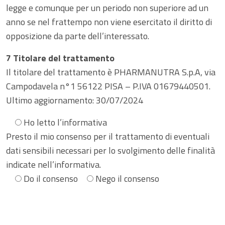
Ginecologia e Ostetricia
legge e comunque per un periodo non superiore ad un
Infiammazioni
anno se nel frattempo non viene esercitato il diritto di
Medicina dello sport
opposizione da parte dell’interessato.
Materie prime
7 Titolare del trattamento
Nefrologia
Il titolare del trattamento è PHARMANUTRA S.p.A, via
Minerali e vitamine
Oncologia
Campodavela n°1 56122 PISA – P.IVA 01679440501.
Ultimo aggiornamento: 30/07/2024
Muscoli e articolazioni
Medicina Interna, Geriatria e Reumatologia
Ho letto l’informativa
News & Eventi
Presto il mio consenso per il trattamento di eventuali
Nutrizione e Metabolismo
dati sensibili necessari per lo svolgimento delle finalità
Nutrizione sportiva
indicate nell’informativa.
Ortopedia e Traumatologia
Do il consenso
Nego il consenso
Prodotti oftalmici
Pediatria
Riposo notturno