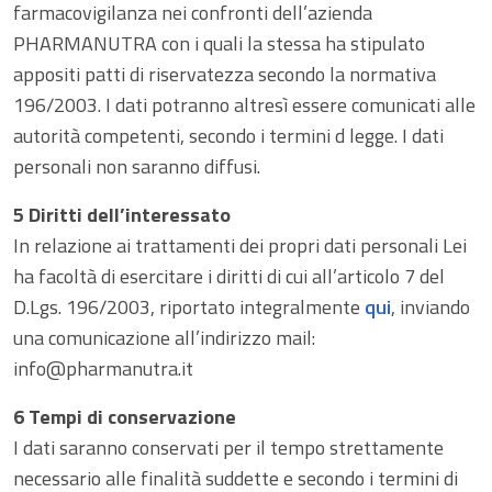
farmacovigilanza nei confronti dell’azienda
PHARMANUTRA con i quali la stessa ha stipulato
appositi patti di riservatezza secondo la normativa
196/2003. I dati potranno altresì essere comunicati alle
News & Eventi
autorità competenti, secondo i termini d legge. I dati
personali non saranno diffusi.
5 Diritti dell’interessato
In relazione ai trattamenti dei propri dati personali Lei
Medicina cardiovascolare
ha facoltà di esercitare i diritti di cui all’articolo 7 del
D.Lgs. 196/2003, riportato integralmente
qui
, inviando
Chirurgia e Medicina Trasfusionale
una comunicazione all’indirizzo mail:
info@pharmanutra.it
Ematologia
6 Tempi di conservazione
Gastroenterologia
I dati saranno conservati per il tempo strettamente
necessario alle finalità suddette e secondo i termini di
Carenza di ferro