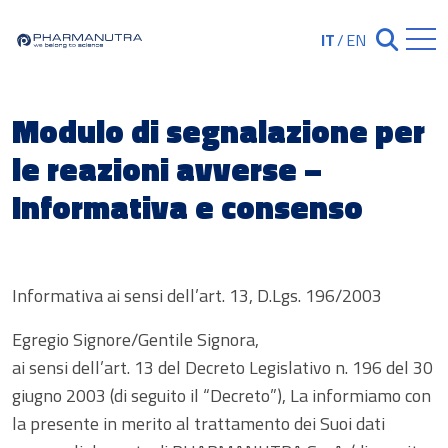
Skip
to
IT
/
EN
Chiudi ricerc
content
Modulo di segnalazione per
le reazioni avverse –
Informativa e consenso
Informativa ai sensi dell’art. 13, D.Lgs. 196/2003
Egregio Signore/Gentile Signora,
ai sensi dell’art. 13 del Decreto Legislativo n. 196 del 30
giugno 2003 (di seguito il “Decreto”), La informiamo con
la presente in merito al trattamento dei Suoi dati