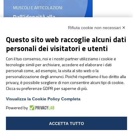
MUSCOLI E ARTICOLAZIONI
Dall’idoneità alla
performance: a Parma il
Rifiuta cookie non necessari ✕
congresso sulla gestione
integrata dell’atleta d’élite
Questo sito web raccoglie alcuni dati
personali dei visitatori e utenti
Con il tuo consenso, noi e i nostri partner utilizziamo i cookie e
tecnologie simili per archiviare, accedere ed elaborare i dati
personali come, ad esempio, la visita al sito web o la
personalizzazione degli annunci. Poiché rispettiamo il tuo diritto alla
privacy, è possibile scegliere di non consentire alcuni tipi di cookie.
Clicca su preferenze GDPR per saperne di più.
Visualizza la Cookie Policy Completa
Powered by
NEWS & EVENTI
Pharmanutra agli Stati
ACCETTA TUTTO
Generali della Nutrizione