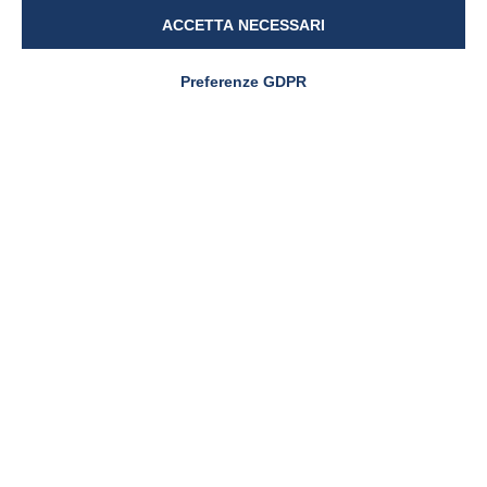
Sportiva 2026
ACCETTA NECESSARI
Preferenze GDPR
CARENZA DI FERRO
Carenza di ferro in
gravidanza e post-parto:
evidenze cliniche sul ruolo
del Ferro Sucrosomiale®