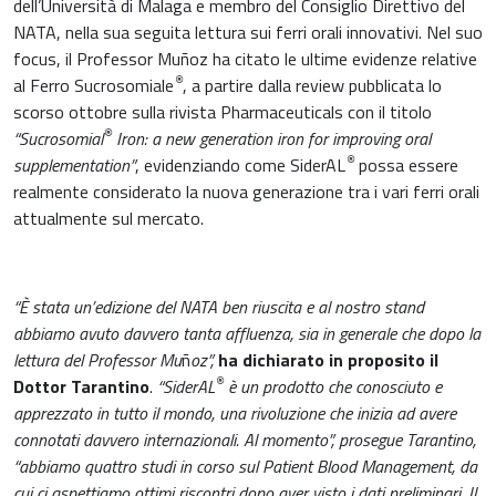
dell’Università di Malaga e membro del Consiglio Direttivo del
NATA, nella sua seguita lettura sui ferri orali innovativi. Nel suo
focus, il Professor Muñoz ha citato le ultime evidenze relative
®
al Ferro Sucrosomiale
, a partire dalla review pubblicata lo
scorso ottobre sulla rivista Pharmaceuticals con il titolo
®
“Sucrosomial
Iron: a new generation iron for improving oral
®
supplementation”
, evidenziando come SiderAL
possa essere
realmente considerato la nuova generazione tra i vari ferri orali
attualmente sul mercato.
“È stata un’edizione del NATA ben riuscita e al nostro stand
abbiamo avuto davvero tanta affluenza, sia in generale che dopo la
lettura del Professor Mu
ñ
oz”,
ha dichiarato in proposito il
®
Dottor Tarantino
.
“SiderAL
è un prodotto che conosciuto e
apprezzato in tutto il mondo, una rivoluzione che inizia ad avere
connotati davvero internazionali. Al momento”, prosegue Tarantino,
“abbiamo quattro studi in corso sul Patient Blood Management, da
cui ci aspettiamo ottimi riscontri dopo aver visto i dati preliminari. Il