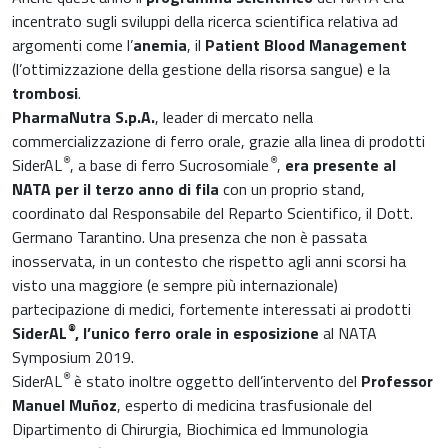
Oncologia
incentrato sugli sviluppi della ricerca scientifica relativa ad
Muscoli e articolazioni
argomenti come l’
anemia
, il
Patient Blood Management
Medicina Interna, Geriatria e Reumatologia
(l’ottimizzazione della gestione della risorsa sangue) e la
News & Eventi
trombosi
.
Nutrizione e Metabolismo
PharmaNutra S.p.A.
, leader di mercato nella
Nutrizione sportiva
commercializzazione di ferro orale, grazie alla linea di prodotti
Ortopedia e Traumatologia
®
®
SiderAL
, a base di ferro Sucrosomiale
,
era presente al
NATA per il terzo anno di fila
con un proprio stand,
Prodotti oftalmici
coordinato dal Responsabile del Reparto Scientifico, il Dott.
Pediatria
Germano Tarantino. Una presenza che non è passata
Riposo notturno
inosservata, in un contesto che rispetto agli anni scorsi ha
visto una maggiore (e sempre più internazionale)
partecipazione di medici, fortemente interessati ai prodotti
®
SiderAL
, l’unico ferro orale in esposizione
al NATA
Symposium 2019.
®
SiderAL
è stato inoltre oggetto dell’intervento del
Professor
Manuel Muñoz
, esperto di medicina trasfusionale del
Dipartimento di Chirurgia, Biochimica ed Immunologia