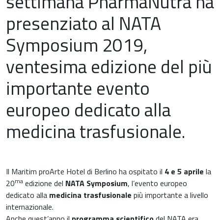
settimana PharmaNutra ha
presenziato al NATA
Symposium 2019,
Medicina cardiovascolare
ventesima edizione del più
Chirurgia e Medicina Trasfusionale
importante evento
Ematologia
europeo dedicato alla
Gastroenterologia
medicina trasfusionale.
Carenza di ferro
Ginecologia e Ostetricia
Infiammazioni
Medicina dello sport
Il Maritim proArte Hotel di Berlino ha ospitato il
4 e 5 aprile
la
ma
20
edizione del
NATA Symposium
, l’evento europeo
Materie prime
dedicato alla
medicina trasfusionale
più importante a livello
Nefrologia
internazionale.
Minerali e vitamine
Anche quest’anno il
programma scientifico
del NATA era