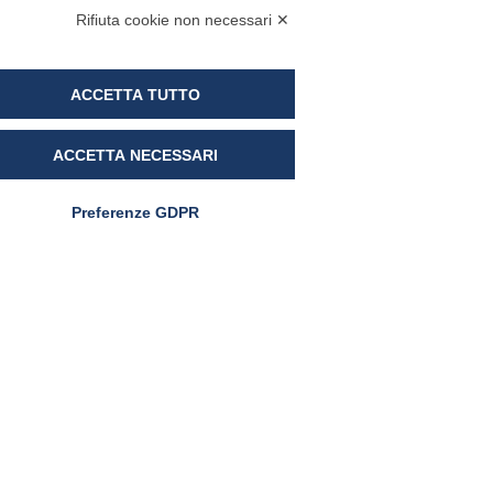
Rifiuta cookie non necessari ✕
ACCETTA TUTTO
ACCETTA NECESSARI
CARENZA DI FERRO
Carenza di ferro in
Preferenze GDPR
gravidanza e post-parto:
evidenze cliniche sul ruolo
del Ferro Sucrosomiale®