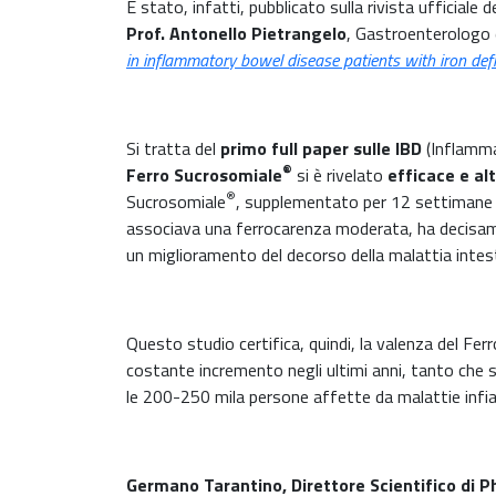
È stato, infatti, pubblicato sulla rivista ufficiale 
Prof. Antonello Pietrangelo
, Gastroenterologo e
in inflammatory bowel disease patients with iron def
Si tratta del
primo full paper sulle IBD
(Inflammat
®
Ferro Sucrosomiale
si è rivelato
efficace e al
®
Sucrosomiale
, supplementato per 12 settimane s
associava una ferrocarenza moderata, ha decisamen
un miglioramento del decorso della malattia intest
Questo studio certifica, quindi, la valenza del Fe
costante incremento negli ultimi anni, tanto che sol
le 200-250 mila persone affette da malattie infia
Germano Tarantino, Direttore Scientifico di