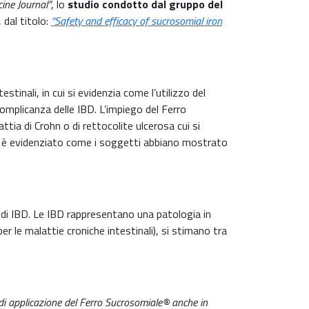
ine Journal”
, lo
studio condotto dal gruppo del
 dal titolo:
“Safety and efficacy of sucrosomial iron
inali, in cui si evidenzia come l’utilizzo del
complicanza delle IBD. L’impiego del Ferro
a di Crohn o di rettocolite ulcerosa cui si
 si è evidenziato come i soggetti abbiano mostrato
 di IBD. Le IBD rappresentano una patologia in
er le malattie croniche intestinali), si stimano tra
i applicazione del Ferro Sucrosomiale® anche in