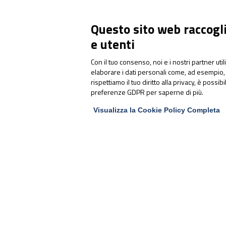
Questo sito web raccoglie
e utenti
Con il tuo consenso, noi e i nostri partner uti
elaborare i dati personali come, ad esempio, 
rispettiamo il tuo diritto alla privacy, è possib
MUSCOLI E ARTICOLAZIONI
preferenze GDPR per saperne di più.
Dall’idoneità alla
performance: a Parma il
Visualizza la Cookie Policy Completa
congresso sulla gestione
integrata dell’atleta d’élite