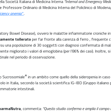
della Società Italiana di Medicina Interna
“Internal and Emergency Medic
 Professore Ordinario di Medicina Interna del Policlinico di Modena,
iciency anemia”
.
ory Bowel Disease), ovvero le malattie infiammatorie croniche intest
tamente tollerato
per far fronte alla carenza di ferro , frequente 
u una popolazione di 30 soggetti con diagnosi confermata di malatti
te migliorato i valori di emoglobina (per l’86% dei casi). Inoltre,
inale nel periodo di osservazione.
®
rro Sucrosomiale
in un ambito come quello della sideropenia in caso
o in Italia, secondo la società scientifica IG-IBD (Gruppo italiano p
mmatorie intestinali.
 PharmaNutra
, commenta:
“Questo studio conferma e amplia il campo d