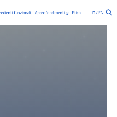
redienti funzionali
Approfondimenti
Etica
IT
/
EN
Ricerca