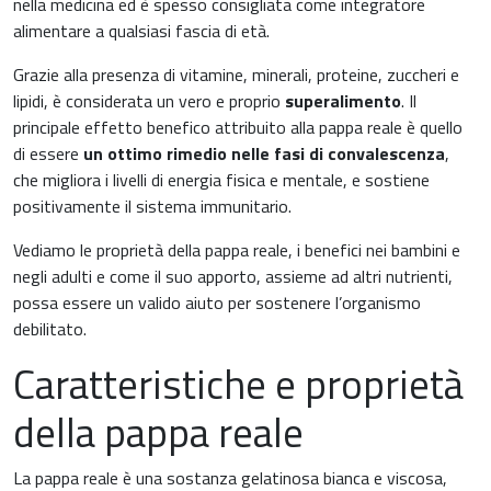
nella medicina ed è spesso consigliata come integratore
alimentare a qualsiasi fascia di età.
Grazie alla presenza di vitamine, minerali, proteine, zuccheri e
lipidi, è considerata un vero e proprio
superalimento
. Il
News & Eventi
principale effetto benefico attribuito alla pappa reale è quello
di essere
un ottimo rimedio nelle fasi di convalescenza
,
che migliora i livelli di energia fisica e mentale, e sostiene
positivamente il sistema immunitario.
Vediamo le proprietà della pappa reale, i benefici nei bambini e
Medicina cardiovascolare
negli adulti e come il suo apporto, assieme ad altri nutrienti,
possa essere un valido aiuto per sostenere l’organismo
Chirurgia e Medicina Trasfusionale
debilitato.
Caratteristiche e proprietà
Ematologia
della pappa reale
Gastroenterologia
Carenza di ferro
La pappa reale è una sostanza gelatinosa bianca e viscosa,