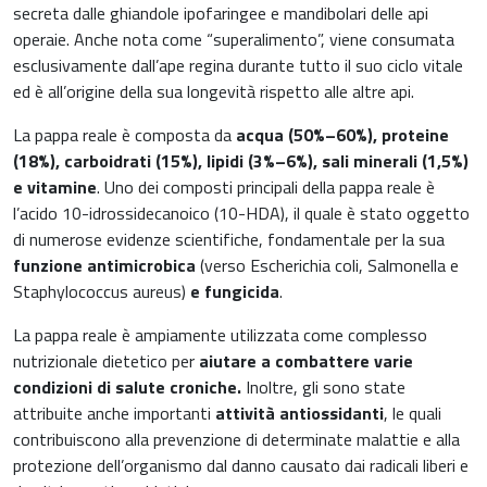
Ginecologia e Ostetricia
secreta dalle ghiandole ipofaringee e mandibolari delle api
Infiammazioni
operaie. Anche nota come “superalimento”, viene consumata
Medicina dello sport
esclusivamente dall’ape regina durante tutto il suo ciclo vitale
ed è all’origine della sua longevità rispetto alle altre api.
Materie prime
Nefrologia
La pappa reale è composta da
acqua (50%–60%), proteine ​​
Minerali e vitamine
(18%), carboidrati (15%), lipidi (3%–6%), sali minerali (1,5%)
Oncologia
e vitamine
. Uno dei composti principali della pappa reale è
Muscoli e articolazioni
l’acido 10-idrossidecanoico (10-HDA), il quale è stato oggetto
Medicina Interna, Geriatria e Reumatologia
di numerose evidenze scientifiche, fondamentale per la sua
News & Eventi
funzione antimicrobica
(verso Escherichia coli, Salmonella e
Nutrizione e Metabolismo
Staphylococcus aureus)
e fungicida
.
Nutrizione sportiva
La pappa reale è ampiamente utilizzata come complesso
Ortopedia e Traumatologia
nutrizionale dietetico per
aiutare a combattere varie
Prodotti oftalmici
condizioni di salute croniche.
Inoltre, gli sono state
Pediatria
attribuite anche importanti
attività antiossidanti
, le quali
Riposo notturno
contribuiscono alla prevenzione di determinate malattie e alla
protezione dell’organismo dal danno causato dai radicali liberi e