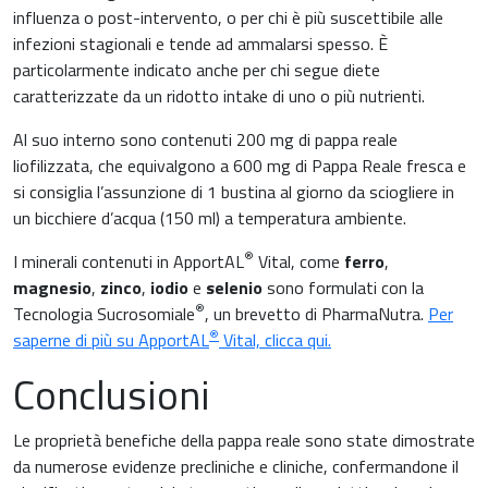
influenza o post-intervento, o per chi è più suscettibile alle
infezioni stagionali e tende ad ammalarsi spesso. È
particolarmente indicato anche per chi segue diete
caratterizzate da un ridotto intake di uno o più nutrienti.
Al suo interno sono contenuti 200 mg di pappa reale
liofilizzata, che equivalgono a 600 mg di Pappa Reale fresca e
si consiglia l’assunzione di 1 bustina al giorno da sciogliere in
un bicchiere d’acqua (150 ml) a temperatura ambiente.
®
I minerali contenuti in ApportAL
Vital, come
ferro
,
magnesio
,
zinco
,
iodio
e
selenio
sono formulati con la
®
Tecnologia Sucrosomiale
, un brevetto di PharmaNutra.
Per
®
saperne di più su ApportAL
Vital, clicca qui.
Conclusioni
Le proprietà benefiche della pappa reale sono state dimostrate
da numerose evidenze precliniche e cliniche, confermandone il