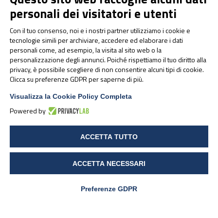
pp. 130-6.
personali dei visitatori e utenti
Pasupuleti VR, Sammugam L, Ramesh N, Gan SH.
Honey, Propolis, and Royal Jelly: A Comprehensive
Con il tuo consenso, noi e i nostri partner utilizziamo i cookie e
tecnologie simili per archiviare, accedere ed elaborare i dati
Review of Their Biological Actions and Health
personali come, ad esempio, la visita al sito web o la
Benefits. Oxid Med Cell Longev.
personalizzazione degli annunci. Poiché rispettiamo il tuo diritto alla
2017;2017:1259510.
privacy, è possibile scegliere di non consentire alcuni tipi di cookie.
Viuda-Martos M, Ruiz-Navajas Y, Fernández-López
Clicca su preferenze GDPR per saperne di più.
J, Pérez-Alvarez JA. Functional properties of
Visualizza la Cookie Policy Completa
honey, propolis, and royal jelly. J Food Sci. 2008
Nov;73(9):R117-24.
Powered by
Botezan S, Baci GM, Bagameri L, Pașca C,
Dezmirean DS. Current Status of the Bioactive
ACCETTA TUTTO
Properties of Royal Jelly: A Comprehensive Review
with a Focus on Its Anticancer, Anti-Inflammatory,
ACCETTA NECESSARI
and Antioxidant Effects. Molecules. 2023 Feb
3;28(3):1510.
Preferenze GDPR