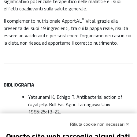
significativo potenziale terapeutico nelle malattie e i suoi
effetti coadiuvanti sulla salute generale.
®
Il complemento nutrizionale ApportAL
Vital, grazie alla
presenza dei suoi 19 ingredienti, tra cui la pappa reale, risulta
essere un valido aiuto per sostenere l’organismo nei casi in cui
la dieta non riesca ad apportarne il corretto nutrimento.
BIBLIOGRAFIA
Yatsunami K, Echigo T. Antibacterial action of
royal jelly. Bull Fac Agric Tamagawa Univ
1985;25:13-22.
Malossi C, Grandi F. Atti del 10 convegno nazionale
Rifiuta cookie non necessari ✕
per lo studio dell’applicazione dei prodotti delle api
nel campo medico-biologico, Bologna, Italia 1956,
Questo sito web raccoglie alcuni dati