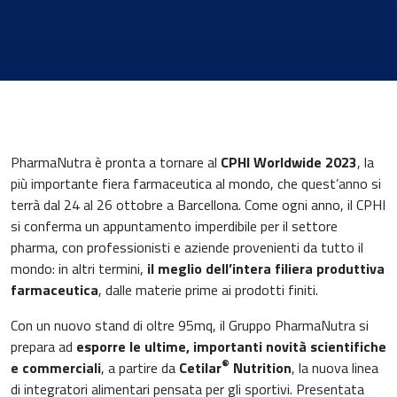
News & Eventi
PharmaNutra è pronta a tornare al
CPHI Worldwide 2023
, la
più importante fiera farmaceutica al mondo, che quest’anno si
terrà dal 24 al 26 ottobre a Barcellona. Come ogni anno, il CPHI
si conferma un appuntamento imperdibile per il settore
pharma, con professionisti e aziende provenienti da tutto il
Medicina cardiovascolare
mondo: in altri termini,
il meglio dell’intera filiera produttiva
farmaceutica
, dalle materie prime ai prodotti finiti.
Chirurgia e Medicina Trasfusionale
Con un nuovo stand di oltre 95mq, il Gruppo PharmaNutra si
prepara ad
esporre le ultime, importanti
novità
scientifiche
Ematologia
®
e commerciali
, a partire da
Cetilar
Nutrition
, la nuova linea
di integratori alimentari pensata per gli sportivi. Presentata
Gastroenterologia