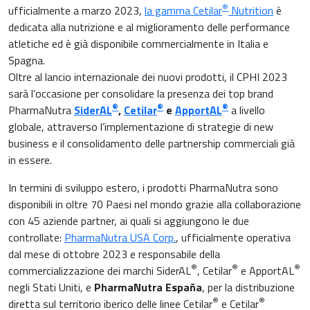
®
ufficialmente a marzo 2023,
la gamma Cetilar
Nutrition
è
Carenza di ferro
dedicata alla nutrizione e al miglioramento delle performance
Ginecologia e Ostetricia
atletiche ed è già disponibile commercialmente in Italia e
Infiammazioni
Spagna.
Medicina dello sport
Oltre al lancio internazionale dei nuovi prodotti, il CPHI 2023
Materie prime
sarà l’occasione per consolidare la presenza dei top brand
Nefrologia
®
®
®
PharmaNutra
SiderAL
,
Cetilar
e
ApportAL
a livello
globale, attraverso l’implementazione di strategie di new
Minerali e vitamine
business e il consolidamento delle partnership commerciali già
Oncologia
in essere.
Muscoli e articolazioni
Medicina Interna, Geriatria e Reumatologia
In termini di sviluppo estero, i prodotti PharmaNutra sono
News & Eventi
disponibili in oltre 70 Paesi nel mondo grazie alla collaborazione
Nutrizione e Metabolismo
con 45 aziende partner, ai quali si aggiungono le due
controllate:
PharmaNutra USA Corp.
, ufficialmente operativa
Nutrizione sportiva
dal mese di ottobre 2023 e responsabile della
Ortopedia e Traumatologia
®
®
®
commercializzazione dei marchi SiderAL
, Cetilar
e ApportAL
Prodotti oftalmici
negli Stati Uniti, e
PharmaNutra España
, per la distribuzione
Pediatria
®
®
diretta sul territorio iberico delle linee Cetilar
e Cetilar