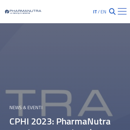
Skip
to
IT
/
EN
Chiudi ricerc
content
NEWS & EVENTI
CPHI 2023: PharmaNutra