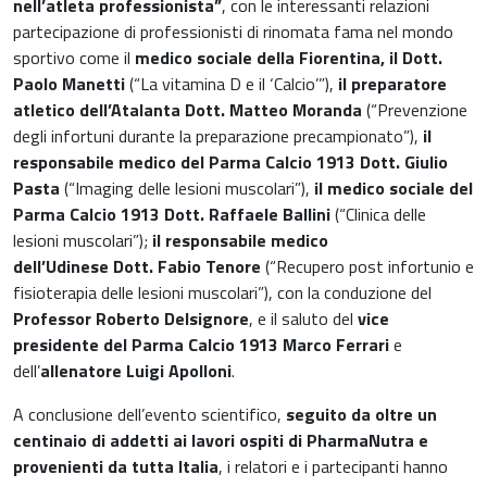
nell’atleta professionista”
, con le interessanti relazioni
Gastroenterologia
partecipazione di professionisti di rinomata fama nel mondo
Carenza di ferro
sportivo come il
medico sociale della Fiorentina, il Dott.
Ginecologia e Ostetricia
Paolo Manetti
(“La vitamina D e il ‘Calcio’”),
il preparatore
Infiammazioni
atletico dell’Atalanta Dott. Matteo Moranda
(“Prevenzione
Medicina dello sport
degli infortuni durante la preparazione precampionato”),
il
Materie prime
responsabile medico del Parma Calcio 1913 Dott. Giulio
Nefrologia
Pasta
(“Imaging delle lesioni muscolari”),
il
medico sociale del
Parma Calcio 1913 Dott. Raffaele Ballini
(“Clinica delle
Minerali e vitamine
lesioni muscolari”);
il responsabile medico
Oncologia
dell’Udinese Dott. Fabio Tenore
(“Recupero post infortunio e
Muscoli e articolazioni
fisioterapia delle lesioni muscolari”), con la conduzione del
Medicina Interna, Geriatria e Reumatologia
Professor Roberto Delsignore
, e il saluto del
vice
News & Eventi
presidente del Parma Calcio 1913 Marco Ferrari
e
Nutrizione e Metabolismo
dell’
allenatore Luigi Apolloni
.
Nutrizione sportiva
A conclusione dell’evento scientifico,
seguito da oltre un
Ortopedia e Traumatologia
centinaio di addetti ai lavori ospiti di PharmaNutra e
Prodotti oftalmici
provenienti da tutta Italia
, i relatori e i partecipanti hanno
Pediatria