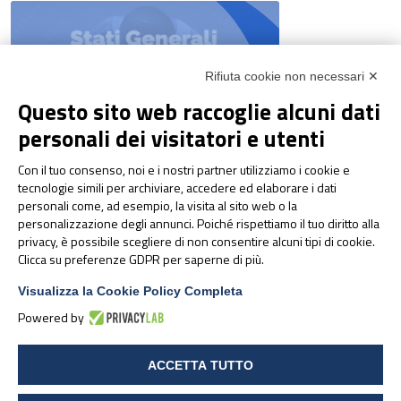
Rifiuta cookie non necessari ✕
Questo sito web raccoglie alcuni dati
personali dei visitatori e utenti
NEWS & EVENTI
Con il tuo consenso, noi e i nostri partner utilizziamo i cookie e
Pharmanutra agli Stati
tecnologie simili per archiviare, accedere ed elaborare i dati
Generali della Nutrizione
personali come, ad esempio, la visita al sito web o la
Sportiva 2026
personalizzazione degli annunci. Poiché rispettiamo il tuo diritto alla
privacy, è possibile scegliere di non consentire alcuni tipi di cookie.
Clicca su preferenze GDPR per saperne di più.
Visualizza la Cookie Policy Completa
Powered by
ACCETTA TUTTO