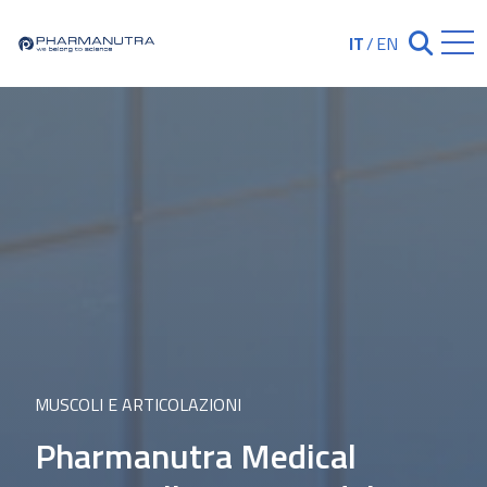
Skip
to
IT
/
EN
Chiudi ricerc
content
MUSCOLI E ARTICOLAZIONI
Pharmanutra Medical