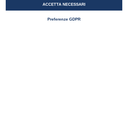
MUSCOLI E ARTICOLAZIONI
ACCETTA NECESSARI
Osteoartrosi del ginocchio:
uno studio clinico
Preferenze GDPR
controllato conferma i
benefici degli Esteri Cetilici
(CFA) per via orale
PharmaNutra S.p.A
Sede Legale
Via Campodavela 1 - 56122 PISA
Tel. +39 050 7846500
Codice Destinatario Fatturazione