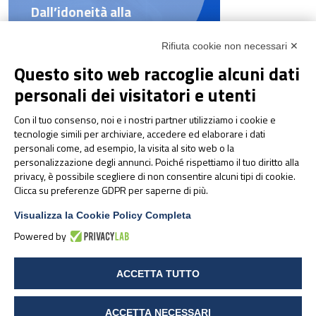
Dall’idoneità alla
performance: a Parma il
congresso sulla gestione
Rifiuta cookie non necessari ✕
integrata dell’atleta d’élite
Questo sito web raccoglie alcuni dati
personali dei visitatori e utenti
Con il tuo consenso, noi e i nostri partner utilizziamo i cookie e
tecnologie simili per archiviare, accedere ed elaborare i dati
personali come, ad esempio, la visita al sito web o la
personalizzazione degli annunci. Poiché rispettiamo il tuo diritto alla
privacy, è possibile scegliere di non consentire alcuni tipi di cookie.
Clicca su preferenze GDPR per saperne di più.
Visualizza la Cookie Policy Completa
Powered by
NEWS & EVENTI
Pharmanutra agli Stati
ACCETTA TUTTO
Generali della Nutrizione
Sportiva 2026
ACCETTA NECESSARI