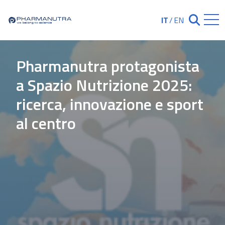
Skip
to
IT
/
EN
Chiudi ricerc
content
Pharmanutra protagonista
a Spazio Nutrizione 2025:
ricerca, innovazione e sport
al centro