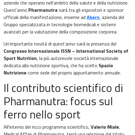
aziende che operano nell’ambito della salute e della nutrizione.
Quest’anno
Pharmanutra
sarà tra gli espositori e sponsor
ufficiali della manifestazione, insieme ad
Akern
, azienda del
Medicina cardiovascolare
Gruppo specializzata in tecnologie biomedicali e sistemi
avanzati per la valutazione della composizione corporea.
Chirurgia e Medicina Trasfusionale
Un’importante novità di quest’anno sarà la presenza del
Congresso Internazionale ISSN – International Society of
Ematologia
Sport Nutrition
, la più autorevole società internazionale
dedicata alla nutrizione sportiva, che ha scelto
Spazio
Gastroenterologia
Nutrizione
come sede del proprio appuntamento annuale.
Carenza di ferro
Il contributo scientifico di
Ginecologia e Ostetricia
Infiammazioni
Pharmanutra: focus sul
Medicina dello sport
Materie prime
ferro nello sport
Nefrologia
Minerali e vitamine
All’interno del ricco programma scientifico,
Valerio Miale
,
Oncologia
Medical Affair di Pharmanutra, terrà una relazione dal titolo: