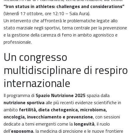
Muscoli e articolazioni
“Iron status in athletes: challenges and considerations”
Medicina Interna, Geriatria e Reumatologia
(Venerdì 17 ottobre, ore 12:10 – Sala Aura).
Un intervento che affronterà le problematiche legate allo
News & Eventi
stato marziale negli sportivi, tema centrale per la prevenzione
Nutrizione e Metabolismo
e la gestione della carenza di ferro in ambito agonistico e
Nutrizione sportiva
professionale.
Ortopedia e Traumatologia
Un congresso
Prodotti oftalmici
Pediatria
multidisciplinare di respiro
Riposo notturno
internazionale
Il programma di
Spazio Nutrizione 2025
spazia dalla
nutrizione sportiva
alle più recenti evidenze scientifiche in
ambito
fertilità, dieta chetogenica, microbioma,
oncologia, invecchiamento e prevenzione
, con sessioni
dedicate a temi emergenti come la
longevità
, il ruolo
dell’
esposoma
, la medicina di precisione e le nuove frontiere