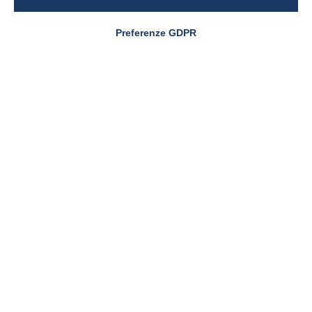
Preferenze GDPR
Pharmanutra al CPHI
Worldwide 2025: un
appuntamento che parla di
futuro