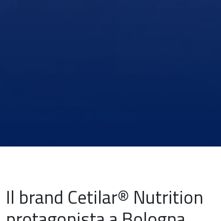
Il brand Cetilar® Nutrition
News & Eventi
protagonista a Bologna