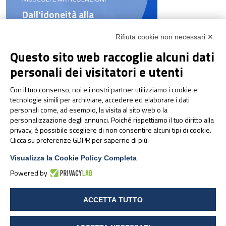
Dall’idoneità alla
performance: a Parma il
congresso sulla gestione
Rifiuta cookie non necessari ✕
integrata dell’atleta d’élite
Questo sito web raccoglie alcuni dati
personali dei visitatori e utenti
Con il tuo consenso, noi e i nostri partner utilizziamo i cookie e
tecnologie simili per archiviare, accedere ed elaborare i dati
personali come, ad esempio, la visita al sito web o la
personalizzazione degli annunci. Poiché rispettiamo il tuo diritto alla
privacy, è possibile scegliere di non consentire alcuni tipi di cookie.
Clicca su preferenze GDPR per saperne di più.
Visualizza la Cookie Policy Completa
Powered by
Pharmanutra al CPHI
Worldwide 2025: un
ACCETTA TUTTO
appuntamento che parla di
futuro