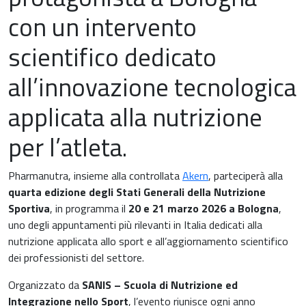
con un intervento
scientifico dedicato
Medicina cardiovascolare
all’innovazione tecnologica
Chirurgia e Medicina Trasfusionale
applicata alla nutrizione
Ematologia
per l’atleta.
Gastroenterologia
Pharmanutra, insieme alla controllata
Akern
, parteciperà alla
Carenza di ferro
quarta edizione degli Stati Generali della Nutrizione
Ginecologia e Ostetricia
Sportiva
, in programma il
20 e 21 marzo 2026 a Bologna
,
Infiammazioni
uno degli appuntamenti più rilevanti in Italia dedicati alla
Medicina dello sport
nutrizione applicata allo sport e all’aggiornamento scientifico
Materie prime
dei professionisti del settore.
Nefrologia
Organizzato da
SANIS – Scuola di Nutrizione ed
Minerali e vitamine
Integrazione nello Sport
, l’evento riunisce ogni anno
Oncologia