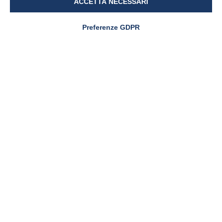
ACCETTA NECESSARI
Preferenze GDPR
CARENZA DI FERRO
SiderAL® Forte premiato
come miglior prodotto
nutraceutico a Spazio
Nutrizione 2025