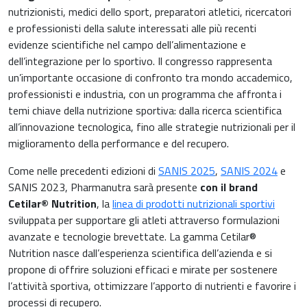
nutrizionisti, medici dello sport, preparatori atletici, ricercatori
Muscoli e articolazioni
e professionisti della salute interessati alle più recenti
Medicina Interna, Geriatria e Reumatologia
evidenze scientifiche nel campo dell’alimentazione e
News & Eventi
dell’integrazione per lo sportivo. Il congresso rappresenta
Nutrizione e Metabolismo
un’importante occasione di confronto tra mondo accademico,
Nutrizione sportiva
professionisti e industria, con un programma che affronta i
Ortopedia e Traumatologia
temi chiave della nutrizione sportiva: dalla ricerca scientifica
Prodotti oftalmici
all’innovazione tecnologica, fino alle strategie nutrizionali per il
Pediatria
miglioramento della performance e del recupero.
Riposo notturno
Come nelle precedenti edizioni di
SANIS 2025
,
SANIS 2024
e
SANIS 2023, Pharmanutra sarà presente
con il brand
Cetilar® Nutrition
, la
linea di prodotti nutrizionali sportivi
sviluppata per supportare gli atleti attraverso formulazioni
avanzate e tecnologie brevettate. La gamma Cetilar®
Nutrition nasce dall’esperienza scientifica dell’azienda e si
propone di offrire soluzioni efficaci e mirate per sostenere
l’attività sportiva, ottimizzare l’apporto di nutrienti e favorire i
processi di recupero.