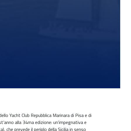
ello Yacht Club Repubblica Marinara di Pisa e di
st’anno alla 34ma edizione: un’impegnativa e
 che prevede il periplo della Sicilia in senso