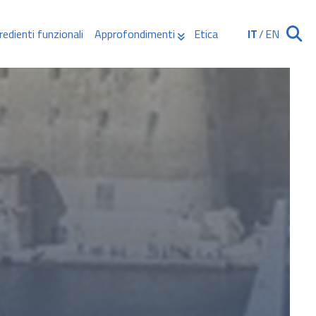
redienti funzionali
Approfondimenti
Etica
IT
/
EN
Ricerca