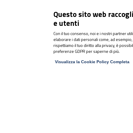
performance: a Parma il
congresso sulla gestione
Questo sito web raccoglie
integrata dell’atleta d’élite
e utenti
Con il tuo consenso, noi e i nostri partner uti
elaborare i dati personali come, ad esempio, 
rispettiamo il tuo diritto alla privacy, è possib
preferenze GDPR per saperne di più.
Visualizza la Cookie Policy Completa
PharmaNutra S.p.A
Sede Legale
Via Campodavela 1 - 56122 PISA
Tel. +39 050 7846500
Codice Destinatario Fatturazione
Elettronica
SUBM70N