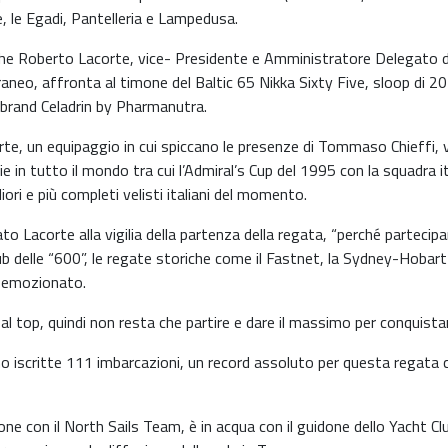
ie, le Egadi, Pantelleria e Lampedusa.
, che Roberto Lacorte, vice- Presidente e Amministratore Delegato
rraneo, affronta al timone del Baltic 65 Nikka Sixty Five, sloop di 2
 brand Celadrin by Pharmanutra.
orte, un equipaggio in cui spiccano le presenze di Tommaso Chieffi, 
 in tutto il mondo tra cui l’Admiral’s Cup del 1995 con la squadra ita
ori e più completi velisti italiani del momento.
ato Lacorte alla vigilia della partenza della regata, “perché partecip
club delle “600”, le regate storiche come il Fastnet, la Sydney-Hobar
o emozionato.
 al top, quindi non resta che partire e dare il massimo per conquista
o iscritte 111 imbarcazioni, un record assoluto per questa regata c
one con il North Sails Team, è in acqua con il guidone dello Yacht Cl