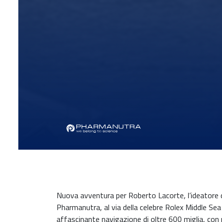
Nuova avventura per Roberto Lacorte, l’ideatore de
Pharmanutra, al via della celebre Rolex Middle Se
affascinante navigazione di oltre 600 miglia, con pa