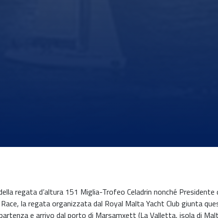
lla regata d’altura 151 Miglia-Trofeo Celadrin nonché Presidente d
a Race, la regata organizzata dal Royal Malta Yacht Club giunta que
rtenza e arrivo dal porto di Marsamxett (La Valletta, isola di Malta),