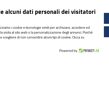
Pharmanutra agli Stati
Generali della Nutrizione
 alcuni dati personali dei visitatori
Sportiva 2026
lizziamo i cookie e tecnologie simili per archiviare, accedere ed
la visita al sito web o la personalizzazione degli annunci. Poiché
ile scegliere di non consentire alcuni tipi di cookie. Clicca su
Powered by
N
pharmanutragroup.com
sideral.it
sidevit.it
Ph
apportal.it
co
ultramag.it
at
lactopam.it
Le
cetilar.com