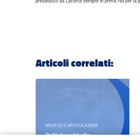
presieduto da Lacorte sempre in prima fila per la 
Articoli correlati:
MUSCOLI E ARTICOLAZIONI
Dall’idoneità alla