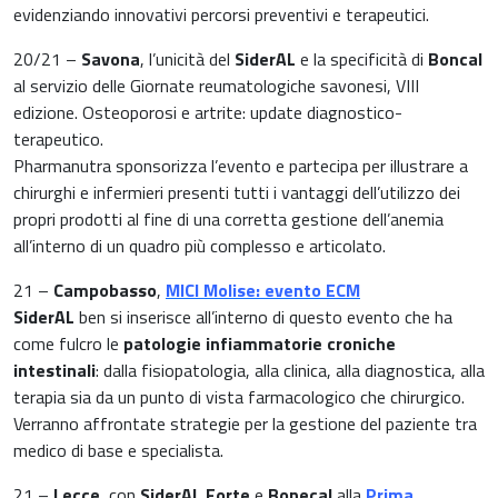
Carenza di ferro
evidenziando innovativi percorsi preventivi e terapeutici.
Ginecologia e Ostetricia
20/21 –
Savona
, l’unicità del
SiderAL
e la specificità di
Boncal
Infiammazioni
al servizio delle Giornate reumatologiche savonesi, VIII
Medicina dello sport
edizione. Osteoporosi e artrite: update diagnostico-
Materie prime
terapeutico.
Nefrologia
Pharmanutra sponsorizza l’evento e partecipa per illustrare a
Minerali e vitamine
chirurghi e infermieri presenti tutti i vantaggi dell’utilizzo dei
Oncologia
propri prodotti al fine di una corretta gestione dell’anemia
Muscoli e articolazioni
all’interno di un quadro più complesso e articolato.
Medicina Interna, Geriatria e Reumatologia
21 –
Campobasso
,
MICI Molise: evento ECM
News & Eventi
SiderAL
ben si inserisce all’interno di questo evento che ha
Nutrizione e Metabolismo
come fulcro le
patologie infiammatorie croniche
Nutrizione sportiva
intestinali
: dalla fisiopatologia, alla clinica, alla diagnostica, alla
Ortopedia e Traumatologia
terapia sia da un punto di vista farmacologico che chirurgico.
Prodotti oftalmici
Verranno affrontate strategie per la gestione del paziente tra
Pediatria
medico di base e specialista.
Riposo notturno
21 –
Lecce
, con
SiderAL Forte
e
Bonecal
alla
Prima