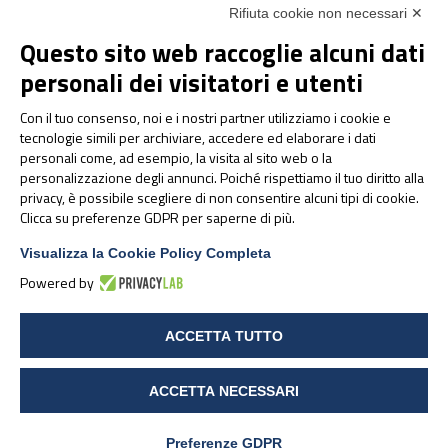
Rifiuta cookie non necessari ✕
Questo sito web raccoglie alcuni dati
NEWS & EVENTI
personali dei visitatori e utenti
Pharmanutra agli Stati
Con il tuo consenso, noi e i nostri partner utilizziamo i cookie e
Generali della Nutrizione
tecnologie simili per archiviare, accedere ed elaborare i dati
Sportiva 2026
personali come, ad esempio, la visita al sito web o la
personalizzazione degli annunci. Poiché rispettiamo il tuo diritto alla
privacy, è possibile scegliere di non consentire alcuni tipi di cookie.
Clicca su preferenze GDPR per saperne di più.
Visualizza la Cookie Policy Completa
Powered by
ACCETTA TUTTO
ACCETTA NECESSARI
Pharmanutra al CPHI
Worldwide 2025: un
Preferenze GDPR