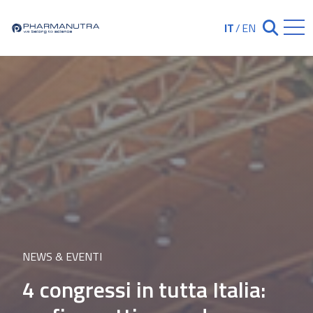
Skip
to
IT
/
EN
Chiudi ricerc
content
NEWS & EVENTI
4 congressi in tutta Italia: