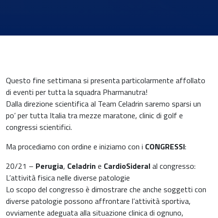
News & Eventi
Questo fine settimana si presenta particolarmente affollato
di eventi per tutta la squadra Pharmanutra!
Dalla direzione scientifica al Team Celadrin saremo sparsi un
po’ per tutta Italia tra mezze maratone, clinic di golf e
congressi scientifici.
Medicina cardiovascolare
Ma procediamo con ordine e iniziamo con i
CONGRESSI
:
Chirurgia e Medicina Trasfusionale
20/21 –
Perugia
,
Celadrin
e
CardioSideral
al congresso:
L’attività fisica nelle diverse patologie
Ematologia
Lo scopo del congresso è dimostrare che anche soggetti con
diverse patologie possono affrontare l’attività sportiva,
Gastroenterologia
ovviamente adeguata alla situazione clinica di ognuno,