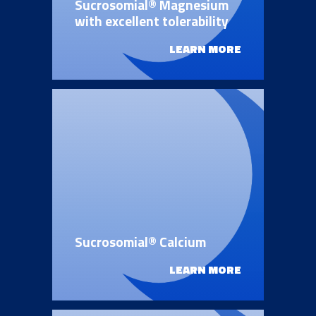
Sucrosomial® Magnesium
with excellent tolerability
LEARN MORE
Sucrosomial® Calcium
LEARN MORE