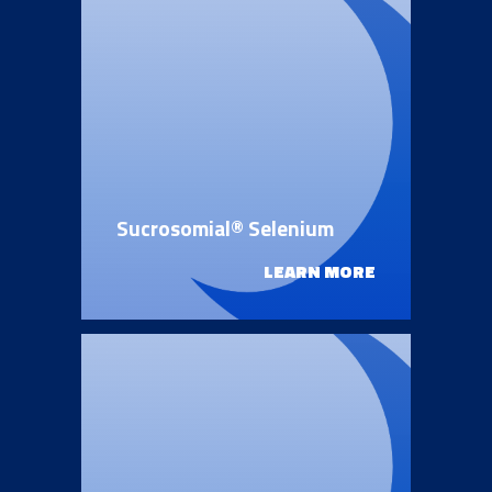
Sucrosomial® Selenium
LEARN MORE