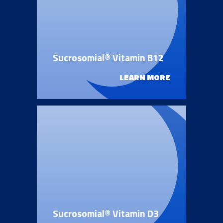
Inflammation
Gynaecology and Obstetrics
Iron deficiency
Sports Medicine
Sucrosomial® Vitamin B12
Minerals and vitamins
Nephrology
LEARN MORE
Muscles and joints
Oncology
News & Events
Internal Medicine, Geriatrics and Rheumatology
Night-time rest
Nutrition and Metabolism
Raw materials
Orthopaedics and Traumatology
Sports nutrition
Paediatrics
Sucrosomial® Vitamin D3