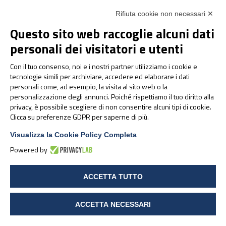
Rifiuta cookie non necessari ✕
LinkedIn
Instagram
Facebook
YouTube
Questo sito web raccoglie alcuni dati
personali dei visitatori e utenti
Con il tuo consenso, noi e i nostri partner utilizziamo i cookie e
tecnologie simili per archiviare, accedere ed elaborare i dati
personali come, ad esempio, la visita al sito web o la
personalizzazione degli annunci. Poiché rispettiamo il tuo diritto alla
privacy, è possibile scegliere di non consentire alcuni tipi di cookie.
Clicca su preferenze GDPR per saperne di più.
© 2025 PharmaNutra SpA - All rights reserved
Modifica preferenze Cookies
Visualizza la Cookie Policy Completa
Powered by
ACCETTA TUTTO
ACCETTA NECESSARI