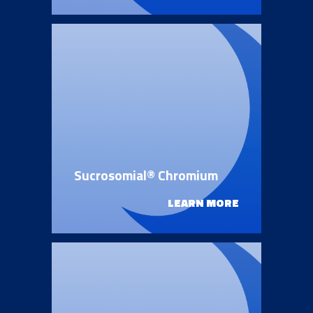
News & Eventi
Sucrosomial® Chromium
Cardiovascular Medicine
LEARN MORE
Surgery and Transfusion Medicine
Haematology
Gastroenterology