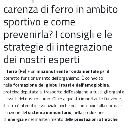
carenza di ferro in ambito
sportivo e come
prevenirla? I consigli e le
News & Eventi
strategie di integrazione
dei nostri esperti
Il
ferro (Fe)
è un
micronutriente fondamentale
per il
Medicina cardiovascolare
corretto funzionamento dell’organismo. È coinvolto
nella
formazione dei globuli rossi e dell’emoglobina
,
Chirurgia e Medicina Trasfusionale
proteina deputata al trasporto dell’ossigeno a tutti gli organi e
tessuti del nostro corpo. Oltre a questa importante funzione,
Ematologia
il ferro è ritenuto essenziale anche nel contribuire alla normale
funzione del
sistema immunitario
, nella produzione
Gastroenterologia
di
energia
e nel mantenimento delle
prestazioni atletiche
.
Carenza di ferro