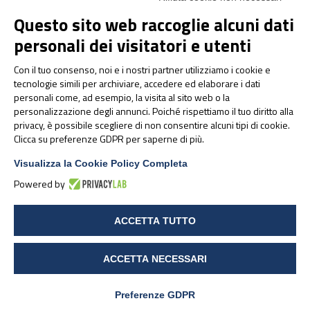
Questo sito web raccoglie alcuni dati
Tutto ciò è reso possibile grazie all’innovativa
Tecnologia
®
Sucrosomiale
, che permette l’assunzione di ferro in qualsiasi
personali dei visitatori e utenti
momento della giornata (con o lontano dai pasti), per lunghi
Con il tuo consenso, noi e i nostri partner utilizziamo i cookie e
periodi di tempo, e previene qualsiasi fastidio comunemente
tecnologie simili per archiviare, accedere ed elaborare i dati
associato all’assunzione di ferro, come retrogusto metallico e
personali come, ad esempio, la visita al sito web o la
sgradevole, irritazione della mucosa gastrica, nausea o
personalizzazione degli annunci. Poiché rispettiamo il tuo diritto alla
7
stitichezza.
privacy, è possibile scegliere di non consentire alcuni tipi di cookie.
Clicca su preferenze GDPR per saperne di più.
Conclusione
Visualizza la Cookie Policy Completa
Powered by
La carenza di ferro è un problema comune tra gli atleti, ma può
essere prevenuta e gestita attraverso un’alimentazione
mirata e, se necessario, un’integrazione adeguata.
Mantenere
ACCETTA TUTTO
livelli ottimali di ferro significa ottimizzare
l’ossigenazione muscolare, migliorare le prestazioni e
ACCETTA NECESSARI
garantire un recupero più rapido.
Per un supporto efficace,
integratori alimentari specifici
Preferenze GDPR
®
come
Cardio SiderAL
o
Iron Race
rappresentano una scelta