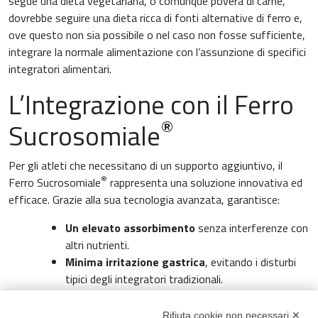
segue una dieta vegetariana, o comunque povera di carne,
dovrebbe seguire una dieta ricca di fonti alternative di ferro e,
ove questo non sia possibile o nel caso non fosse sufficiente,
integrare la normale alimentazione con l’assunzione di specifici
integratori alimentari.
L’Integrazione con il Ferro
®
Sucrosomiale
Per gli atleti che necessitano di un supporto aggiuntivo, il
®
Ferro Sucrosomiale
rappresenta una soluzione innovativa ed
efficace. Grazie alla sua tecnologia avanzata, garantisce:
Un elevato assorbimento
senza interferenze con
altri nutrienti.
Minima irritazione gastrica
, evitando i disturbi
tipici degli integratori tradizionali.
Migliore tollerabilità e biodisponibilità
, ideale
per chi pratica sport a livello intensivo.
Rifiuta cookie non necessari ✕