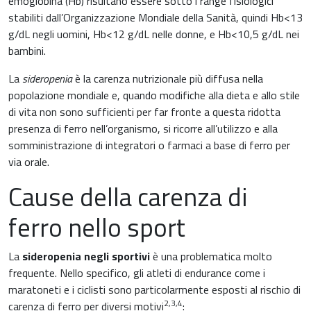
emoglobina (Hb) risultano essere sotto i range fisiologici
stabiliti dall’Organizzazione Mondiale della Sanità, quindi Hb<13
g/dL negli uomini, Hb<12 g/dL nelle donne, e Hb<10,5 g/dL nei
bambini.
La
sideropenia
è la carenza nutrizionale più diffusa nella
popolazione mondiale e, quando modifiche alla dieta e allo stile
di vita non sono sufficienti per far fronte a questa ridotta
presenza di ferro nell’organismo, si ricorre all’utilizzo e alla
somministrazione di integratori o farmaci a base di ferro per
via orale.
Cause della carenza di
ferro nello sport
La
sideropenia negli sportivi
è una problematica molto
frequente. Nello specifico, gli atleti di endurance come i
maratoneti e i ciclisti sono particolarmente esposti al rischio di
2,3,4
carenza di ferro per diversi motivi
: