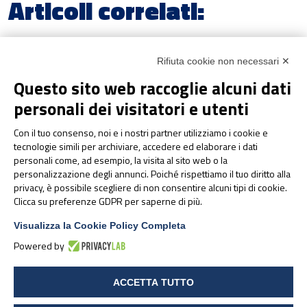
Articoli correlati:
Rifiuta cookie non necessari ✕
Questo sito web raccoglie alcuni dati
personali dei visitatori e utenti
Con il tuo consenso, noi e i nostri partner utilizziamo i cookie e
tecnologie simili per archiviare, accedere ed elaborare i dati
MUSCOLI E ARTICOLAZIONI
personali come, ad esempio, la visita al sito web o la
Dall’idoneità alla
personalizzazione degli annunci. Poiché rispettiamo il tuo diritto alla
performance: a Parma il
privacy, è possibile scegliere di non consentire alcuni tipi di cookie.
congresso sulla gestione
Clicca su preferenze GDPR per saperne di più.
integrata dell’atleta d’élite
Visualizza la Cookie Policy Completa
Powered by
ACCETTA TUTTO