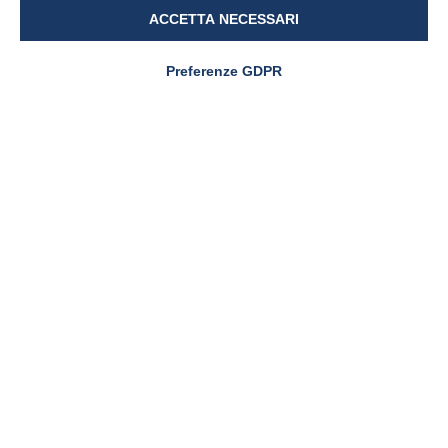
ACCETTA NECESSARI
Preferenze GDPR
NEWS & EVENTI
Pharmanutra agli Stati
Generali della Nutrizione
Sportiva 2026