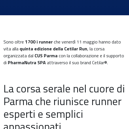
Sono oltre
1700 i runner
che venerdì 11 maggio hanno dato
vita alla
quinta edizione della Cetilar Run
, la corsa
News & Eventi
organizzata dal
CUS Parma
con la collaborazione e il supporto
di
PharmaNutra SPA
attraverso il suo brand Cetilar®.
La corsa serale nel cuore di
Medicina cardiovascolare
Parma che riunisce runner
Chirurgia e Medicina Trasfusionale
esperti e semplici
Ematologia
appassionati