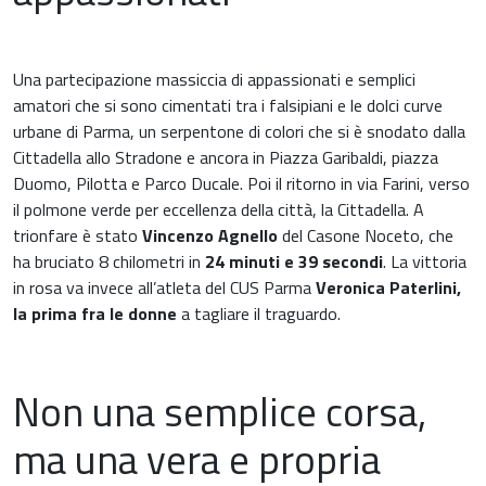
Gastroenterologia
Carenza di ferro
Ginecologia e Ostetricia
Una partecipazione massiccia di appassionati e semplici
amatori che si sono cimentati tra i falsipiani e le dolci curve
Infiammazioni
Medicina dello sport
urbane di Parma, un serpentone di colori che si è snodato dalla
Cittadella allo Stradone e ancora in Piazza Garibaldi, piazza
Materie prime
Duomo, Pilotta e Parco Ducale. Poi il ritorno in via Farini, verso
Nefrologia
il polmone verde per eccellenza della città, la Cittadella. A
Minerali e vitamine
trionfare è stato
Vincenzo Agnello
del Casone Noceto, che
Oncologia
ha bruciato 8 chilometri in
24 minuti e 39 secondi
. La vittoria
Muscoli e articolazioni
in rosa va invece all’atleta del CUS Parma
Veronica Paterlini,
Medicina Interna, Geriatria e Reumatologia
la prima fra le donne
a tagliare il traguardo.
News & Eventi
Nutrizione e Metabolismo
Nutrizione sportiva
Non una semplice corsa,
Ortopedia e Traumatologia
ma una vera e propria
Prodotti oftalmici
Pediatria