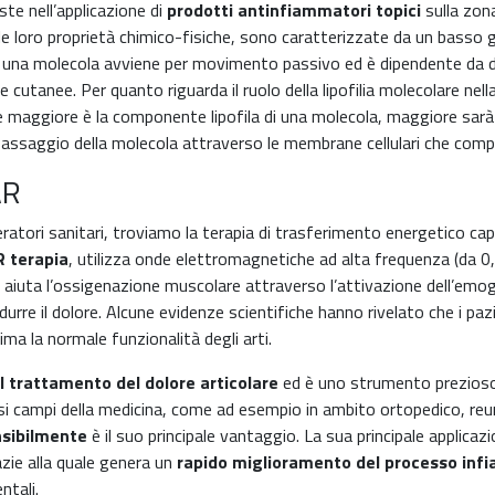
te nell’applicazione di
prodotti antinfiammatori topici
sulla zona
le loro proprietà chimico-fisiche, sono caratterizzate da un basso
na molecola avviene per movimento passivo ed è dipendente da due pri
re cutanee. Per quanto riguarda il ruolo della lipofilia molecolare ne
maggiore è la componente lipofila di una molecola, maggiore sarà l
 il passaggio della molecola attraverso le membrane cellulari che com
AR
eratori sanitari, troviamo la terapia di trasferimento energetico cap
 terapia
, utilizza onde elettromagnetiche ad alta frequenza (da 0,
 e aiuta l’ossigenazione muscolare attraverso l’attivazione dell’emog
 ridurre il dolore. Alcune evidenze scientifiche hanno rivelato che i 
ima la normale funzionalità degli arti.
 trattamento del dolore articolare
ed è uno strumento prezioso p
si campi della medicina, come ad esempio in ambito ortopedico, reum
nsibilmente
è il suo principale vantaggio. La sua principale applic
zie alla quale genera un
rapido miglioramento del processo inf
ntali.