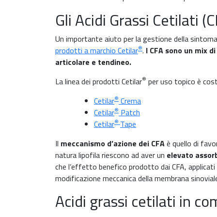
Gli Acidi Grassi Cetilati 
Un importante aiuto per la gestione della sintomat
®
prodotti a marchio Cetilar
.
I CFA sono un mix di 
articolare e tendineo.
®
La linea dei prodotti Cetilar
per uso topico è cost
®
Cetilar
Crema
®
Cetilar
Patch
®
Cetilar
Tape
Il
meccanismo d’azione dei CFA
è quello di favor
natura lipofila riescono ad aver un
elevato assor
che l’effetto benefico prodotto dai CFA, applicat
modificazione meccanica della membrana sinoviale
Acidi grassi cetilati in 