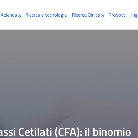
Azienda
Ricerca e tecnologie
Ricerca Clinica
Prodotti
Ing
ssi Cetilati (CFA): il binomio