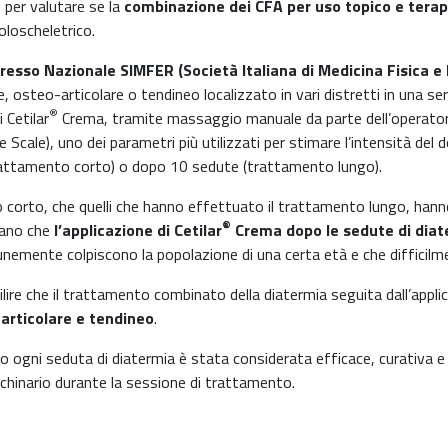
 per valutare se la
combinazione dei CFA per uso topico e terap
loscheletrico.
esso Nazionale SIMFER (Società Italiana di Medicina Fisica e 
osteo-articolare o tendineo localizzato in vari distretti in una seri
®
 Cetilar
Crema, tramite massaggio manuale da parte dell’operatore sa
ale), uno dei parametri più utilizzati per stimare l’intensità del dolo
(trattamento corto) o dopo 10 sedute (trattamento lungo).
 corto, che quelli che hanno effettuato il trattamento lungo, hanno 
®
mano che
l’applicazione di Cetilar
Crema dopo le sedute di diat
unemente colpiscono la popolazione di una certa età e che difficil
ire che il trattamento combinato della diatermia seguita dall’appli
 articolare e tendineo
.
 ogni seduta di diatermia è stata considerata efficace, curativa 
hinario durante la sessione di trattamento.