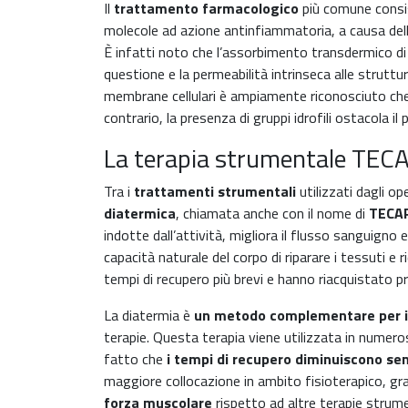
Il
trattamento farmacologico
più comune consis
molecole ad azione antinfiammatoria, a causa del
È infatti noto che l’assorbimento transdermico di u
questione e la permeabilità intrinseca alle struttu
membrane cellulari è ampiamente riconosciuto che 
contrario, la presenza di gruppi idrofili ostacola
La terapia strumentale TEC
Tra i
trattamenti strumentali
utilizzati dagli op
diatermica
, chiamata anche con il nome di
TECAR
indotte dall’attività, migliora il flusso sanguigno
capacità naturale del corpo di riparare i tessuti e
tempi di recupero più brevi e hanno riacquistato pr
La diatermia è
un metodo complementare per il
terapie. Questa terapia viene utilizzata in numero
fatto che
i tempi di recupero diminuiscono se
maggiore collocazione in ambito fisioterapico, gra
forza muscolare
rispetto ad altre terapie strume