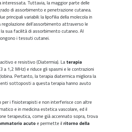
 interessata. Tuttavia, la maggior parte delle
 grado di assorbimento e penetrazione cutanea.
ncipali variabili: la lipofilia della molecola in
lla regolazione dell’assorbimento attraverso le
a sua facilità di assorbimento cutaneo. Al
pongono i tessuti cutanei.
acitivo e resistivo (Diatermia). La
terapia
3 a 1,2 MHz) e riduce gli spasmi e le contrazioni
lobina. Pertanto, la terapia diatermica migliora la
pazienti sottoposti a questa terapia hanno avuto
er i fisioterapisti e non interferisce con altre
atico e in medicina estetica vascolare, ed il
azione terapeutica, come già accennato sopra, trova
iammatorio acuto
e permette il
ritorno della