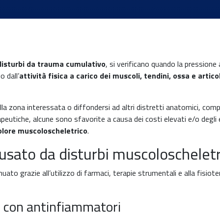
disturbi da trauma cumulativo
, si verificano quando la pressione 
 dall’
attività fisica a carico dei muscoli, tendini, ossa e artic
la zona interessata o diffondersi ad altri distretti anatomici, comp
peutiche, alcune sono sfavorite a causa dei costi elevati e/o degli ef
 dolore muscoloscheletrico
.
usato da disturbi muscoloscheletr
uato grazie all’utilizzo di farmaci, terapie strumentali e alla fisiote
o con antinfiammatori