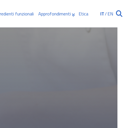
redienti funzionali
Approfondimenti
Etica
IT
/
EN
Ricerca