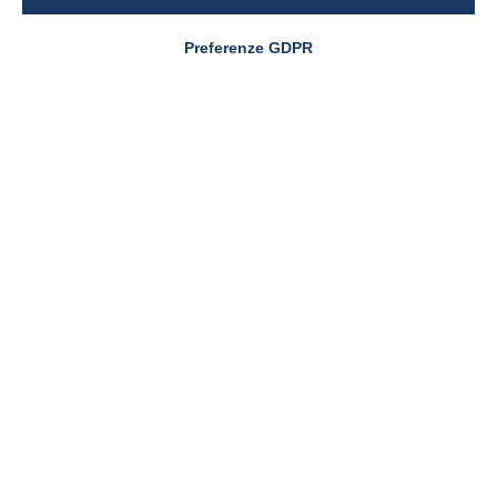
Preferenze GDPR
CARENZA DI FERRO
Carenza di ferro in
gravidanza e post-parto:
evidenze cliniche sul ruolo
del Ferro Sucrosomiale®