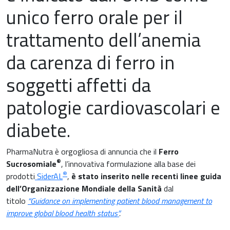
unico ferro orale per il
trattamento dell’anemia
Medicina cardiovascolare
da carenza di ferro in
Chirurgia e Medicina Trasfusionale
soggetti affetti da
Ematologia
patologie cardiovascolari e
Gastroenterologia
diabete.
Carenza di ferro
Ginecologia e Ostetricia
PharmaNutra è orgogliosa di annuncia che il
Ferro
Infiammazioni
®
Sucrosomiale
, l’innovativa formulazione alla base dei
Medicina dello sport
®
prodotti
SiderAL
,
è stato inserito nelle recenti linee guida
Materie prime
dell’Organizzazione Mondiale della Sanità
dal
Nefrologia
titolo
“Guidance on implementing patient blood management to
Minerali e vitamine
improve global blood health status”
.
Oncologia