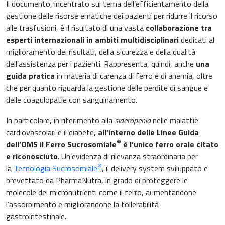
Il documento, incentrato sul tema dell’efficientamento della
Muscoli e articolazioni
gestione delle risorse ematiche dei pazienti per ridurre il ricorso
Medicina Interna, Geriatria e Reumatologia
alle trasfusioni, è il risultato di una vasta
collaborazione tra
News & Eventi
esperti internazionali in ambiti multidisciplinari
dedicati al
Nutrizione e Metabolismo
miglioramento dei risultati, della sicurezza e della qualità
Nutrizione sportiva
dell’assistenza per i pazienti. Rappresenta, quindi, anche
una
Ortopedia e Traumatologia
guida pratica
in materia di carenza di ferro e di anemia, oltre
che per quanto riguarda la gestione delle perdite di sangue e
Prodotti oftalmici
delle coagulopatie con sanguinamento.
Pediatria
Riposo notturno
In particolare, in riferimento alla
sideropenia
nelle malattie
cardiovascolari e il diabete,
all’interno delle Linee Guida
®
dell’OMS il Ferro Sucrosomiale
è l’unico ferro orale citato
e riconosciuto
. Un’evidenza di rilevanza straordinaria per
®
la
Tecnologia Sucrosomiale
, il delivery system sviluppato e
brevettato da PharmaNutra, in grado di proteggere le
molecole dei micronutrienti come il ferro, aumentandone
l’assorbimento e migliorandone la tollerabilità
gastrointestinale.