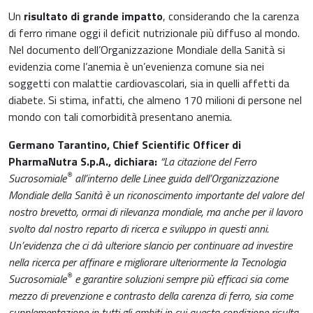
Un
risultato di grande impatto
, considerando che la carenza
di ferro rimane oggi il deficit nutrizionale più diffuso al mondo.
Nel documento dell’Organizzazione Mondiale della Sanità si
evidenzia come l’anemia è un’evenienza comune sia nei
soggetti con malattie cardiovascolari, sia in quelli affetti da
diabete. Si stima, infatti, che almeno 170 milioni di persone nel
mondo con tali comorbidità presentano anemia.
Germano Tarantino, Chief Scientific Officer di
PharmaNutra S.p.A., dichiara:
“La citazione del Ferro
®
Sucrosomiale
all’interno delle Linee guida dell’Organizzazione
Mondiale della Sanità è un riconoscimento importante del valore del
nostro brevetto, ormai di rilevanza mondiale, ma anche per il lavoro
svolto dal nostro reparto di ricerca e sviluppo in questi anni.
Un’evidenza che ci dà ulteriore slancio per continuare ad investire
nella ricerca per affinare e migliorare ulteriormente la Tecnologia
®
Sucrosomiale
e garantire soluzioni sempre più efficaci sia come
mezzo di prevenzione e contrasto della carenza di ferro, sia come
supplementazione in tutti gli ambiti in cui questa condizione risulta