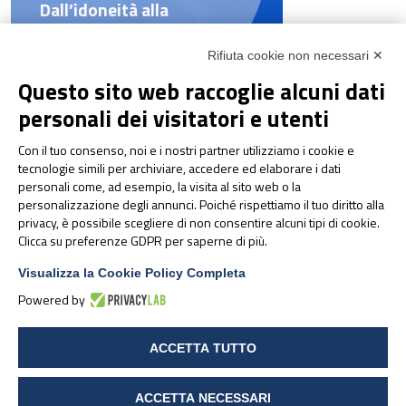
Dall’idoneità alla
performance: a Parma il
congresso sulla gestione
Rifiuta cookie non necessari ✕
integrata dell’atleta d’élite
Questo sito web raccoglie alcuni dati
personali dei visitatori e utenti
Con il tuo consenso, noi e i nostri partner utilizziamo i cookie e
tecnologie simili per archiviare, accedere ed elaborare i dati
personali come, ad esempio, la visita al sito web o la
personalizzazione degli annunci. Poiché rispettiamo il tuo diritto alla
privacy, è possibile scegliere di non consentire alcuni tipi di cookie.
Clicca su preferenze GDPR per saperne di più.
Visualizza la Cookie Policy Completa
Powered by
NEWS & EVENTI
Pharmanutra agli Stati
Generali della Nutrizione
ACCETTA TUTTO
Sportiva 2026
ACCETTA NECESSARI